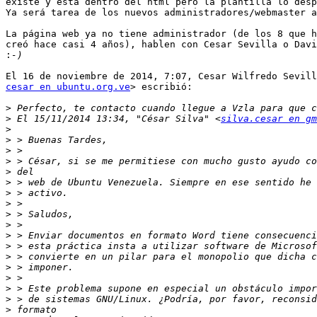
existe y está dentro del html pero la plantilla lo desp
Ya será tarea de los nuevos administradores/webmaster a
La página web ya no tiene administrador (de los 8 que h
creó hace casi 4 años), hablen con Cesar Sevilla o Davi
:
cesar en ubuntu.org.ve
> escribió:

>
>
 El 15/11/2014 13:34, "César Silva" <
silva.cesar en gm
>
>
>
>
>
>
>
>
>
>
>
>
>
>
>
>
>
>