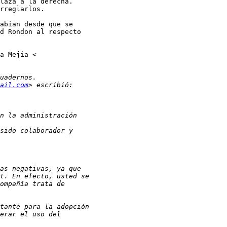
laza a la derecha.

rreglarlos.

abían desde que se

d Rondon al respecto

ail.com