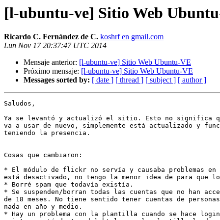
[l-ubuntu-ve] Sitio Web Ubunt
Ricardo C. Fernández de C.
koshrf en gmail.com
Lun Nov 17 20:37:47 UTC 2014
Mensaje anterior:
[l-ubuntu-ve] Sitio Web Ubuntu-VE
Próximo mensaje:
[l-ubuntu-ve] Sitio Web Ubuntu-VE
Messages sorted by:
[ date ]
[ thread ]
[ subject ]
[ author ]
Saludos,

Ya se levantó y actualizó el sitio. Esto no significa q
va a usar de nuevo, simplemente está actualizado y func
teniendo la presencia.

Cosas que cambiaron:

* El módulo de flickr no servía y causaba problemas en 
está desactivado, no tengo la menor idea de para que lo
* Borré spam que todavía existía.

* Se suspenden/borran todas las cuentas que no han acce
de 18 meses. No tiene sentido tener cuentas de personas
nada en año y medio.

* Hay un problema con la plantilla cuando se hace login