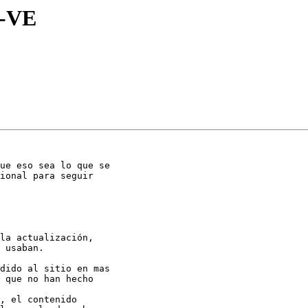
u-VE
ue eso sea lo que se

ional para seguir

la actualización,

 usaban.

dido al sitio en mas

 que no han hecho

, el contenido
