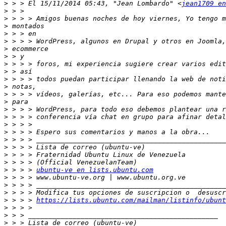
>
 > > El 15/11/2014 05:43, "Jean Lombardo" <
jean1709 en
>
>
>
>
>
>
>
>
>
>
>
>
>
>
>
>
>
>
>
>
>
>
 > > > 
ubuntu-ve en lists.ubuntu.com
>
>
>
>
 > > > 
https://lists.ubuntu.com/mailman/listinfo/ubunt
>
>
>