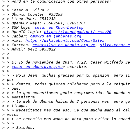
>
>
>
>
>
>
>
 > SSH keys: 
cesar en Kbox-Desktop
>
 > OpenID login: 
https://launchpad.net/~cmsv20
>
 > Jabber: 
cmsv20 en jabberes.org
>
 > Wiki: 
https://wiki.ubuntu.com/CesarSilva
>
 > Correos: 
cesarsilva en ubuntu.org.ve
, 
silva.cesar e
>
>
>
>
>
 > 
cesar en ubuntu.org.ve
>
>
>
>
>
>
>
>
>
>
>
>
>
>