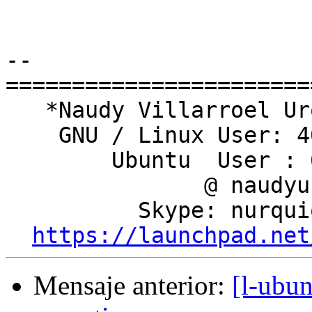
-- 

========================
   *Naudy Villarroel Urquiola*

    GNU / Linux User: 409241

        Ubuntu  User : 6161

               @ naudyu

          Skype: nurquiola

https://launchpad.net
Mensaje anterior:
[l-ubun