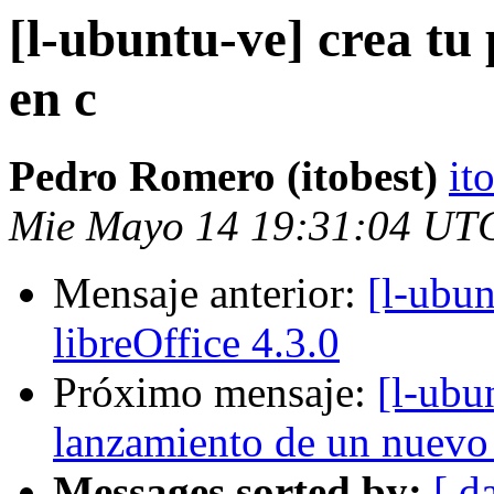
[l-ubuntu-ve] crea tu
en c
Pedro Romero (itobest)
it
Mie Mayo 14 19:31:04 UT
Mensaje anterior:
[l-ubun
libreOffice 4.3.0
Próximo mensaje:
[l-ubu
lanzamiento de un nuevo
Messages sorted by:
[ d