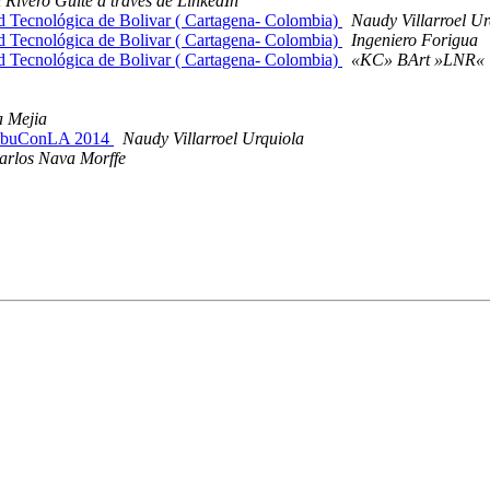
Rivero Guite a través de LinkedIn
d Tecnológica de Bolivar ( Cartagena- Colombia)
Naudy Villarroel Ur
d Tecnológica de Bolivar ( Cartagena- Colombia)
Ingeniero Forigua
d Tecnológica de Bolivar ( Cartagena- Colombia)
«KC» BArt »LNR«
a Mejia
la UbuConLA 2014
Naudy Villarroel Urquiola
arlos Nava Morffe