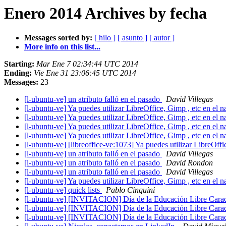
Enero 2014 Archives by fecha
Messages sorted by:
[ hilo ]
[ asunto ]
[ autor ]
More info on this list...
Starting:
Mar Ene 7 02:34:44 UTC 2014
Ending:
Vie Ene 31 23:06:45 UTC 2014
Messages:
23
[l-ubuntu-ve] un atributo falló en el pasado
David Villegas
[l-ubuntu-ve] Ya puedes utilizar LibreOffice, Gimp , etc en el
[l-ubuntu-ve] Ya puedes utilizar LibreOffice, Gimp , etc en el
[l-ubuntu-ve] Ya puedes utilizar LibreOffice, Gimp , etc en el
[l-ubuntu-ve] Ya puedes utilizar LibreOffice, Gimp , etc en el
[l-ubuntu-ve] [libreoffice-ve:1073] Ya puedes utilizar LibreOf
[l-ubuntu-ve] un atributo falló en el pasado
David Villegas
[l-ubuntu-ve] un atributo falló en el pasado
David Rondon
[l-ubuntu-ve] un atributo falló en el pasado
David Villegas
[l-ubuntu-ve] Ya puedes utilizar LibreOffice, Gimp , etc en el
[l-ubuntu-ve] quick lists
Pablo Cinquini
[l-ubuntu-ve] [INVITACION] Día de la Educación Libre Cara
[l-ubuntu-ve] [INVITACION] Día de la Educación Libre Cara
[l-ubuntu-ve] [INVITACION] Día de la Educación Libre Cara