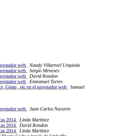
 navegador web
Naudy Villarroel Urquiola
 navegador web
Sergio Meneses
 navegador web
David Rondon
 navegador web
Enmanuel Torres
fice, Gimp , etc en el navegador web
Samuel
 navegador web
Juan Carlos Navarro
cas 2014
Linda Martinez
cas 2014
David Rondon
cas 2014
Linda Martinez