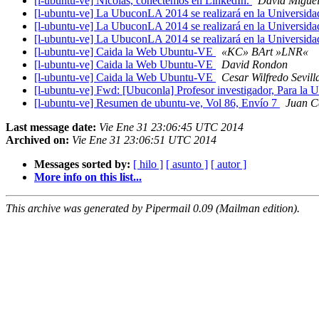
[l-ubuntu-ve] Nicolas, conectemos en LinkedIn.
David Miguel 
[l-ubuntu-ve] La UbuconLA 2014 se realizará en la Universida
[l-ubuntu-ve] La UbuconLA 2014 se realizará en la Universida
[l-ubuntu-ve] La UbuconLA 2014 se realizará en la Universida
[l-ubuntu-ve] Caida la Web Ubuntu-VE
«KC» BArt »LNR«
[l-ubuntu-ve] Caida la Web Ubuntu-VE
David Rondon
[l-ubuntu-ve] Caida la Web Ubuntu-VE
Cesar Wilfredo Sevill
[l-ubuntu-ve] Fwd: [Ubuconla] Profesor investigador, Para 
[l-ubuntu-ve] Resumen de ubuntu-ve, Vol 86, Envío 7
Juan C
Last message date:
Vie Ene 31 23:06:45 UTC 2014
Archived on:
Vie Ene 31 23:06:51 UTC 2014
Messages sorted by:
[ hilo ]
[ asunto ]
[ autor ]
More info on this list...
This archive was generated by Pipermail 0.09 (Mailman edition).