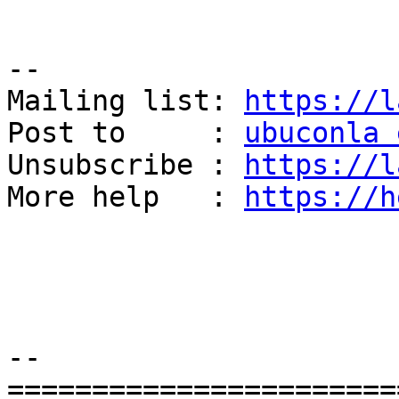
--

Mailing list: 
https://l
Post to     : 
ubuconla 
Unsubscribe : 
https://l
More help   : 
https://h
-- 

========================