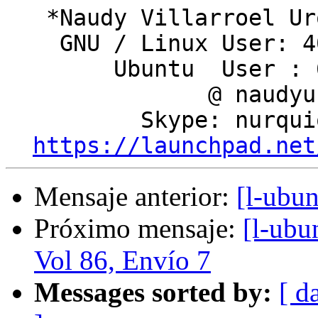
   *Naudy Villarroel Urquiola*

    GNU / Linux User: 409241

        Ubuntu  User : 6161

               @ naudyu

          Skype: nurquiola

https://launchpad.net
Mensaje anterior:
[l-ubu
Próximo mensaje:
[l-ubu
Vol 86, Envío 7
Messages sorted by:
[ d