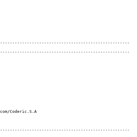
-----------------------------------------------------

-----------------------------------------------------

-----------------------------------------------------
