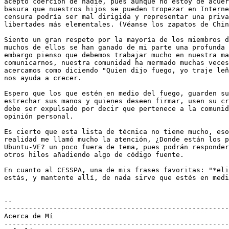
acepto coerción de nadie, pues aunque no estoy de acuer
basura que nuestros hijos se pueden tropezar en Interne
censura podría ser mal dirigida y representar una priva
libertades más elementales. (Véanse los zapatos de Chin
​Siento un gran respeto por la mayoría de los miembros d
muchos de ellos se han ganado de mi parte una profunda 
embargo pienso que debemos trabajar mucho en nuestra ma
comunicarnos, nuestra comunidad ha mermado muchas veces
acercamos como diciendo "Quien dijo fuego, yo traje leña
nos ayuda a crecer.

​Espero que los que estén en medio del fuego, guarden su
estrechar sus manos y quienes deseen firmar, usen su cr
debe ser expulsado por decir que pertenece a la comunid
opinión personal.

Es cierto que esta lista de técnica no tiene mucho, ​eso
realidad me llamó mucho la atención, ¿Donde están los p
Ubuntu-VE? un poco fuera de tema, pues podrán responder
otros hilos añadiendo algo de código fuente.

En cuanto al CESSPA, una de mis frases favoritas: "*eli
estás, y mantente allí, de nada sirve que estés en medi
-- 

-------------------------------------------------------
Acerca de Mí

-------------------------------------------------------