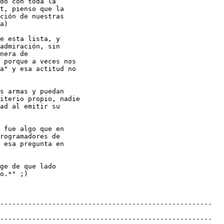
do con toda la

t, pienso que la

ción de nuestras

a)

e esta lista, y

admiración, sin

nera de

 porque a veces nos

" ​y esa actitud no

s armas y puedan

iterio propio, nadie

ad al emitir su

 fue algo que en

rogramadores de

 esa pregunta en

ge de que lado

o.*" ;)

-----------------------------------------------------

-----------------------------------------------------
