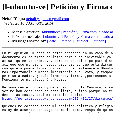
[l-ubuntu-ve] Petición y Firm
Neftalí Yagua
neftali.yagua en gmail.com
Vie Feb 28 16:23:07 UTC 2014
Mensaje anterior:
[l-ubuntu-ve] Petición y Firma comunicado 
Próximo mensaje:
[l-ubuntu-ve] Petición y Firma comunicado
Messages sorted by:
[ date ]
[ thread ]
[ subject ]
[ author ]
En mi opinión, muchos se están ahogando en un vaso de a
documento es de tinte político porque es inevitable ya 
actual quien lo promueve, pero no es del tipo partidist
así que eso no tiene relevancia, pienso que esta discus
cualquiera puede firmar diciendo que pertenece a Ubuntu
más importancia o menos importancia a su voto, y tampoc
permiso a nadie, ¿estás firmando? firma, ¿perteneces a 
Mencionarlo no afectará a Nadie.

Personalmente  no estoy de acuerdo con la Censura, y va
vez me han censurado en esta lista, quizás porque no te
https://neftaliyagua.wordpress.com/2014/02/27/disculpa/
Quienes me conocen saben mi posición política y religio
estoy de acuerdo con algo no me lo como, venga de quien