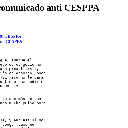
a comunicado anti CESPPA
anti CESPPA
 anti CESPPA
gua, aunque el

que es el gobierno

a o proselitista,

ión es absurda, pues

-VE, eso no le dará

o tiene que pedirle

Ubuntu-VE?

lga que más de una

ngo mucho pulso para

sa, y aún así si no

 venga, pues no
