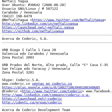
Neftalí Yagua

User Ubuntu: #30642 (2006-08-28)

Usuario GNU/Linux / # 507122

Carabobo / Venezuela

(0412) 198-6479

@NeftaliYagua <
https://www.twitter.com/NeftaliYagua
http://ve.linkedin.com/in/neftaliyagua
https://launchpad.net/~neftali.yagua
https://github.com/neftaliyagua

-------------------------------------------------------
Acerca de Coderic, S.A.

-------------------------------------------------------
URB Diego I Calle 1 Casa 20

Valencia edo Carabobo / Venezuela

Zona Postal 2003

URB Prados del Norte, Alto prado, Calle "C" Casa C-35

San Felipe edo Yaracuy / Venezuela

Zona Postal 3201

Skype: Coderic.S.A.

www.coderic.co 
ventas en coderic.co
https://plus.google.com/u/0/108271063940108348685

@Coderic <
http://www.twitter.com/Coderic
http://www.linkedin.com/company/coderic-s-a-
https://launchpad.net/~coderic
http://identi.ca/group/coderic

-------------------------------------------------------
Acerca de Coderic Development Team
