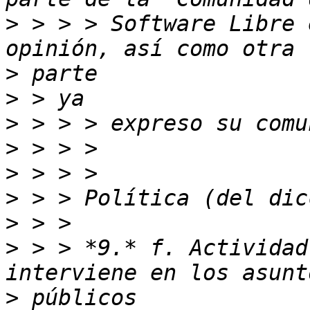
>
 > > > Software Libre 
>
>
>
>
>
>
>
>
 > > *9.* f. Actividad
>