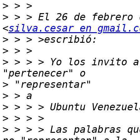
>
>
 > > El 26 de febrero 
<
silva.cesar en gmail.c
>
>
>
 > > > Yo los invito a
>
>
>
>
>
 > > > Las palabras qu