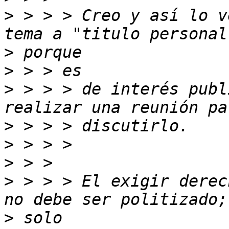
>
 > > > Creo y así lo v
>
>
>
 > > > de interés publ
>
>
>
>
 > > > El exigir derec
>