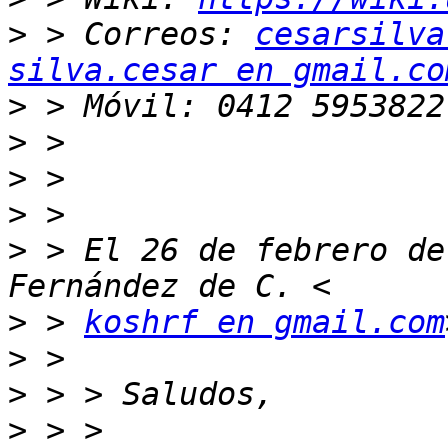
>
 > Correos: 
cesarsilva
silva.cesar en gmail.co
>
>
>
>
>
 > El 26 de febrero de
>
 > 
koshrf en gmail.com
>
>
>