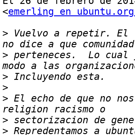
El 26 de febrero de 201
<
emerling en ubuntu.org
>
 Vuelvo a repetir. El 
>
 perteneces.  Lo cual 
>
>
>
 El echo de que no nos
>
>
 Repredentamos a ubunt