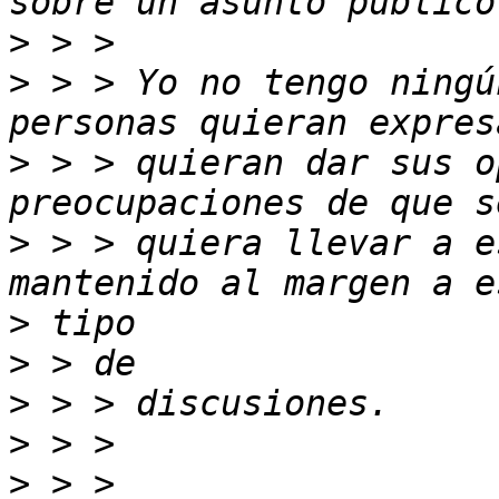
>
>
 > > Yo no tengo ningú
>
 > > quieran dar sus o
>
 > > quiera llevar a e
>
>
>
>
>