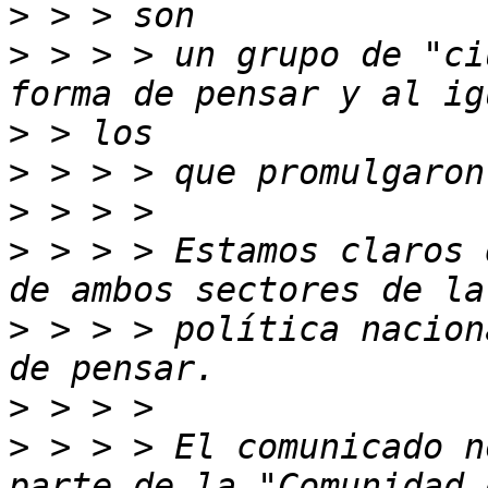
>
>
 > > > un grupo de "ci
>
>
>
>
 > > > Estamos claros 
>
 > > > política nacion
>
>
 > > > El comunicado n