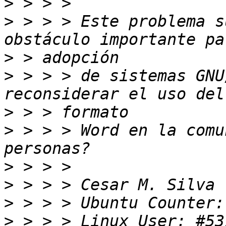
>
>
 > > > Este problema s
>
>
 > > > de sistemas GNU
>
>
 > > > Word en la comu
>
>
>
>