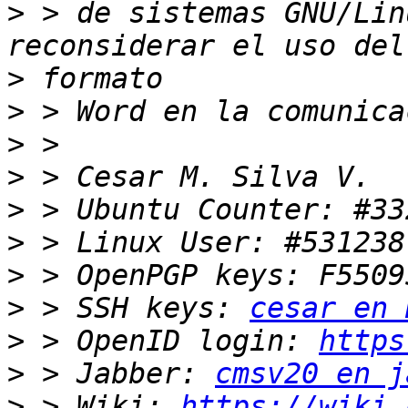
>
 > de sistemas GNU/Lin
>
>
>
>
>
>
>
>
 > SSH keys: 
cesar en 
>
 > OpenID login: 
https
>
 > Jabber: 
cmsv20 en j
>
 > Wiki: 
https://wiki.