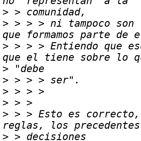
>
>
 > > > ni tampoco son 
>
 > > > Entiendo que es
>
>
>
>
>
 > > Esto es correcto,
>