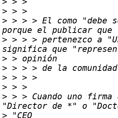
>
>
>
 > > > El como "debe s
>
 > > > pertenezco a "U
>
>
>
>
>
 > > Cuando uno firma 
>