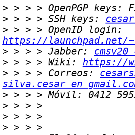
>
>
 > > > SSH keys: 
cesar
>
 > > > OpenID login: 
https://launchpad.net/~
>
 > > > Jabber: 
cmsv20 
>
 > > > Wiki: 
https://w
>
 > > > Correos: 
cesars
silva.cesar en gmail.co
>
>
>
>