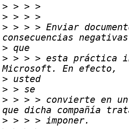
>
>
>
 > > > Enviar document
>
>
 > > > esta práctica i
>
>
>
 > > > convierte en un
>