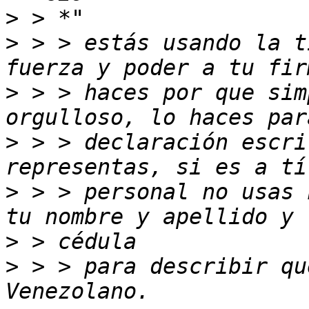
>
>
 > > estás usando la t
>
 > > haces por que sim
>
 > > declaración escri
>
 > > personal no usas 
>
>
 > > para describir qu