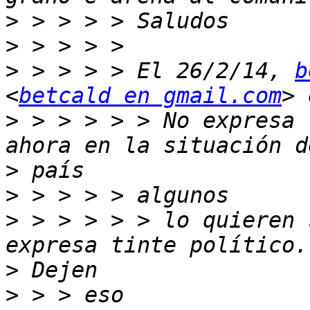
>
>
>
 > > > > El 26/2/14, 
b
<
betcald en gmail.com
>
 > > > > > No expresa 
>
>
>
 > > > > > lo quieren 
>
>