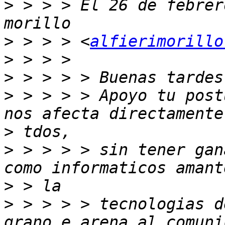
>
 > > > El 26 de febrer
>
 > > > <
alfierimorillo
>
>
>
 > > > > Apoyo tu post
>
>
 > > > > sin tener gan
>
>
 > > > > tecnologias d