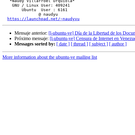
   *Naudy Villarroel Urquiola*

    GNU / Linux User: 409241

        Ubuntu  User : 6161

               @ naudyu

https://launchpad.net/~naudyvu
Mensaje anterior:
[l-ubuntu-ve] Día de la Libertad de los Do
Próximo mensaje:
[l-ubuntu-ve] Censura de Internet en Venezu
Messages sorted by:
[ date ]
[ thread ]
[ subject ]
[ author ]
More information about the ubuntu-ve mailing list