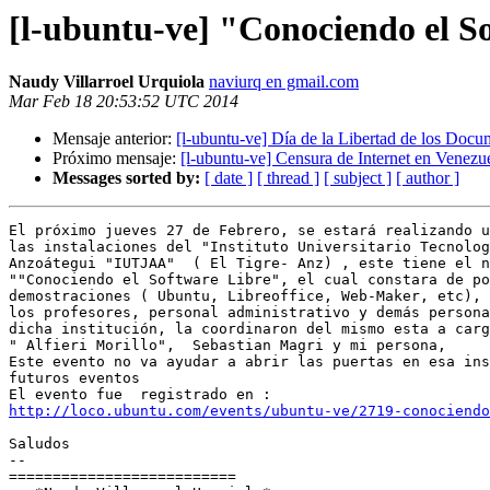
[l-ubuntu-ve] "Conociendo el So
Naudy Villarroel Urquiola
naviurq en gmail.com
Mar Feb 18 20:53:52 UTC 2014
Mensaje anterior:
[l-ubuntu-ve] Día de la Libertad de los Do
Próximo mensaje:
[l-ubuntu-ve] Censura de Internet en Venezu
Messages sorted by:
[ date ]
[ thread ]
[ subject ]
[ author ]
El próximo jueves 27 de Febrero, se estará realizando u
las instalaciones del "Instituto Universitario Tecnolog
Anzoátegui "IUTJAA"  ( El Tigre- Anz) , este tiene el n
""Conociendo el Software Libre", el cual constara de po
demostraciones ( Ubuntu, Libreoffice, Web-Maker, etc), 
los profesores, personal administrativo y demás persona
dicha institución, la coordinaron del mismo esta a carg
" Alfieri Morillo",  Sebastian Magri y mi persona,

Este evento no va ayudar a abrir las puertas en esa ins
futuros eventos

http://loco.ubuntu.com/events/ubuntu-ve/2719-conociendo
Saludos

-- 

==========================
