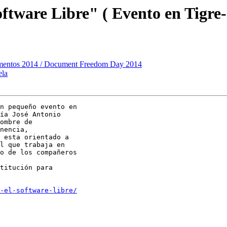
ftware Libre" ( Evento en Tigre
cumentos 2014 / Document Freedom Day 2014
ela
n pequeño evento en

ía José Antonio

ombre de

nencia,

 esta orientado a

l que trabaja en

o de los compañeros

titución para

-el-software-libre/