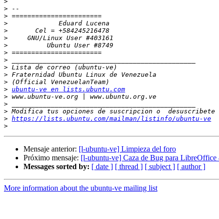
>
>
>
>
>
>
>
>
>
>
>
>
>
ubuntu-ve en lists.ubuntu.com
>
>
>
>
https://lists.ubuntu.com/mailman/listinfo/ubuntu-ve
>
Mensaje anterior:
[l-ubuntu-ve] Limpieza del foro
Próximo mensaje:
[l-ubuntu-ve] Caza de Bug para LibreOffice 
Messages sorted by:
[ date ]
[ thread ]
[ subject ]
[ author ]
More information about the ubuntu-ve mailing list