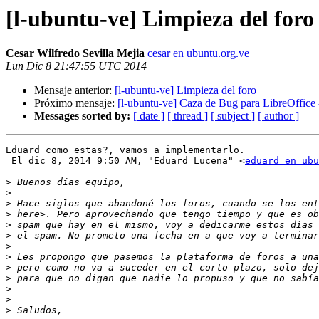
[l-ubuntu-ve] Limpieza del foro
Cesar Wilfredo Sevilla Mejia
cesar en ubuntu.org.ve
Lun Dic 8 21:47:55 UTC 2014
Mensaje anterior:
[l-ubuntu-ve] Limpieza del foro
Próximo mensaje:
[l-ubuntu-ve] Caza de Bug para LibreOffice 
Messages sorted by:
[ date ]
[ thread ]
[ subject ]
[ author ]
Eduard como estas?, vamos a implementarlo.

 El dic 8, 2014 9:50 AM, "Eduard Lucena" <
eduard en ub
>
>
>
>
>
>
>
>
>
>
>
>
>