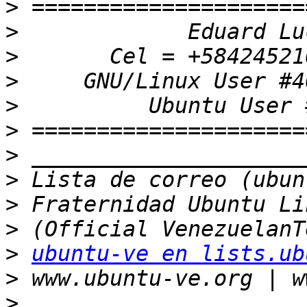
>
>
>
>
>
>
>
>
>
>
>
ubuntu-ve en lists.ub
>
>