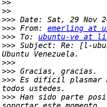
>>
>>
>>>
>>>
 From: 
emerling at u
>>>
 To: 
ubuntu-ve at li
>>>
 Subject: Re: [l-ubu
>>>
>>>
>>>
 Es difícil plasmar 
>>>
 Han sido parte posi