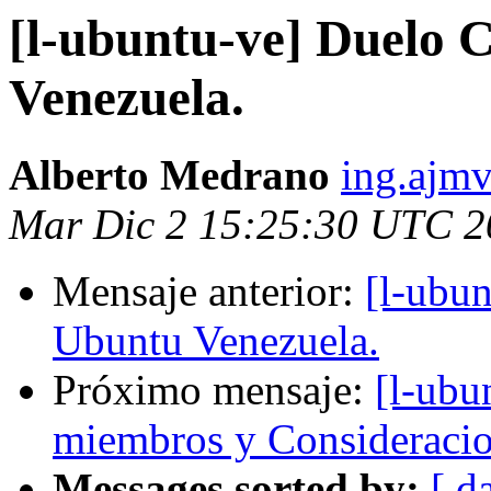
[l-ubuntu-ve] Duelo
Venezuela.
Alberto Medrano
ing.ajm
Mar Dic 2 15:25:30 UTC 2
Mensaje anterior:
[l-ubu
Ubuntu Venezuela.
Próximo mensaje:
[l-ubu
miembros y Consideraci
Messages sorted by:
[ d