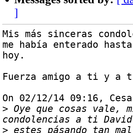
]
Mis más sinceras condol
me había enterado hasta 
hoy.

Fuerza amigo a ti y a t
On 02/12/14 09:16, Cesa
>
 Oye que cosas vale, m
>
 estes pásando tan mal