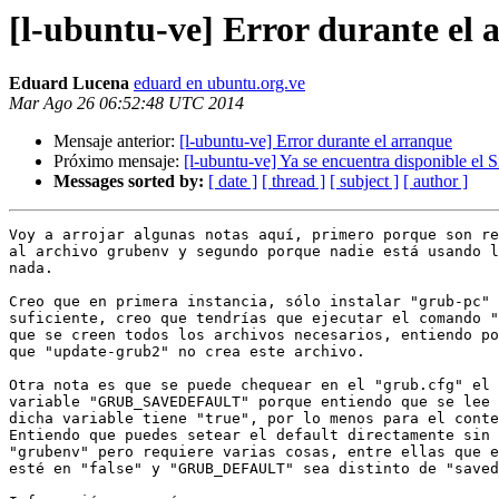
[l-ubuntu-ve] Error durante el 
Eduard Lucena
eduard en ubuntu.org.ve
Mar Ago 26 06:52:48 UTC 2014
Mensaje anterior:
[l-ubuntu-ve] Error durante el arranque
Próximo mensaje:
[l-ubuntu-ve] Ya se encuentra disponible el
Messages sorted by:
[ date ]
[ thread ]
[ subject ]
[ author ]
Voy a arrojar algunas notas aquí, primero porque son re
al archivo grubenv y segundo porque nadie está usando l
nada.

Creo que en primera instancia, sólo instalar "grub-pc" 
suficiente, creo que tendrías que ejecutar el comando "
que se creen todos los archivos necesarios, entiendo po
que "update-grub2" no crea este archivo.

Otra nota es que se puede chequear en el "grub.cfg" el 
variable "GRUB_SAVEDEFAULT" porque entiendo que se lee 
dicha variable tiene "true", por lo menos para el conte
Entiendo que puedes setear el default directamente sin 
"grubenv" pero requiere varias cosas, entre ellas que e
esté en "false" y "GRUB_DEFAULT" sea distinto de "saved