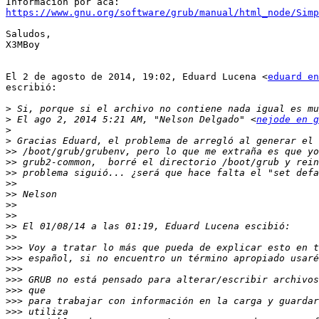
https://www.gnu.org/software/grub/manual/html_node/Simp
Saludos,

X3MBoy

El 2 de agosto de 2014, 19:02, Eduard Lucena <
eduard en
escribió:

>
>
 El ago 2, 2014 5:21 AM, "Nelson Delgado" <
nejode en g
>
>
>>
>>
>>
>>
>>
>>
>>
>>
>>
>>>
>>>
>>>
>>>
>>>
>>>
>>>