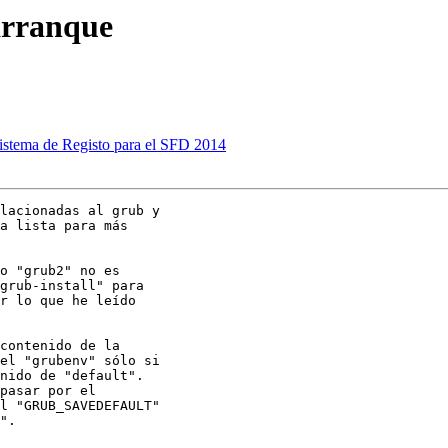
arranque
 Sistema de Registo para el SFD 2014
lacionadas al grub y

a lista para más

o "grub2" no es

grub-install" para

r lo que he leído

contenido de la

el "grubenv" sólo si

nido de "default".

pasar por el

l "GRUB_SAVEDEFAULT"

".
