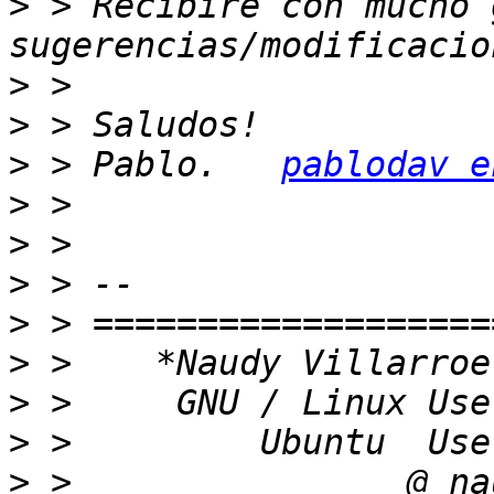
>
 > Recibiré con mucho 
>
>
>
 > Pablo.   
pablodav e
>
>
>
>
>
>
>
>