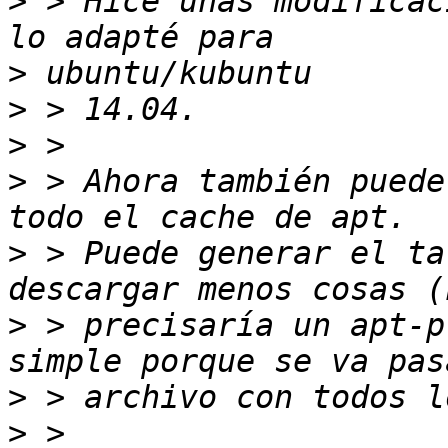
>
 > Hice unas modificac
>
>
>
>
 > Ahora también puede
>
 > Puede generar el ta
>
 > precisaría un apt-p
>
>