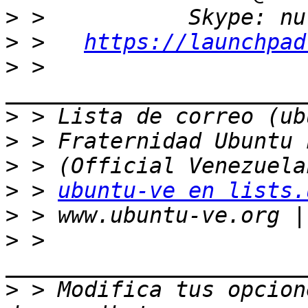
>
>
 >   
https://launchpad
>
 > 
>
>
>
>
 > 
ubuntu-ve en lists.
>
>
 > 
>
 > Modifica tus opcione