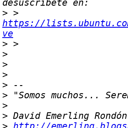
>
 > 
https://lists.ubuntu.co
ve
>
>
>
>
>
>
>
>
>
http://emerling.blogs