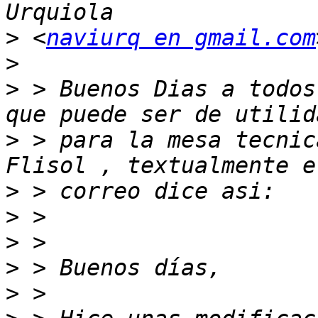
>
 <
naviurq en gmail.com
>
>
 > Buenos Dias a todos
>
 > para la mesa tecnica
>
>
>
>
>