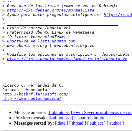
>
>
>
http://wiki.debian.org/es/NormasLista
>
 Ayuda para hacer preguntas inteligentes: 
http://is.gd
>
>
>
>
>
>
ubuntu-ve en lists.ubuntu.com
>
>
>
>
https://lists.ubuntu.com/mailman/listinfo/ubuntu-ve
>
-- 

Ricardo C. Fernández de C.

http://koshrf.fercusoft.com/
http://www.neotechgw.com/
Mensaje anterior:
[l-ubuntu-ve] Fwd: Severos problemas de comp
Próximo mensaje:
[l-ubuntu-ve] Usuario Ubuntu
Messages sorted by:
[ date ]
[ thread ]
[ subject ]
[ author ]