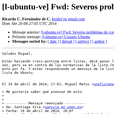
[l-ubuntu-ve] Fwd: Severos prob
Ricardo C. Fernández de C.
koshrf en gmail.com
Dom Abr 20 08:27:05 UTC 2014
Mensaje anterior:
[l-ubuntu-ve] Fwd: Severos problemas de comp
Próximo mensaje:
[l-ubuntu-ve] Usuario Ubuntu
Messages sorted by:
[ date ]
[ thread ]
[ subject ]
[ author ]
Saludos Miguel,

Estás haciendo cross-posting entre listas, dejé pasar l
vez, pero va en contra de las normativas de la lista (U
esto por fa. Y estás respondiendo un mensaje de la list
lista de Ubuntu.

El 19 de abril de 2014, 17:01, Miguel Matos <
unefistano
>
>
>
>
>
 De: Santiago Vila <
sanvila en unex.es
>