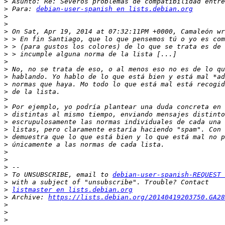
>
>
 Para: 
debian-user-spanish en lists.debian.org
>
>
>
>
>
>
>
>
>
>
>
>
>
>
>
>
>
>
>
>
>
>
 To UNSUBSCRIBE, email to 
debian-user-spanish-REQUEST 
>
>
listmaster en lists.debian.org
>
 Archive: 
https://lists.debian.org/20140419203750.GA28
>
>
>