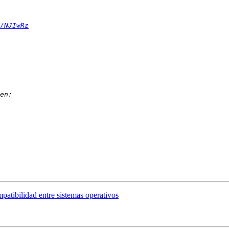
/NJIwRz
atibilidad entre sistemas operativos