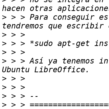
>
 > > Para conseguir es
>
>
>
>
 > > Así ya tenemos in
>
>
>
>