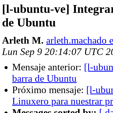
[l-ubuntu-ve] Integra
de Ubuntu
Arleth M.
arleth.machado 
Lun Sep 9 20:14:07 UTC 2
Mensaje anterior:
[l-ubun
barra de Ubuntu
Próximo mensaje:
[l-ubu
Linuxero para nuestrar p
Messages sorted by:
[ d