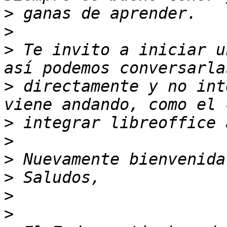
>
>
>
 Te invito a iniciar u
>
 directamente y no int
>
>
>
>
>
>