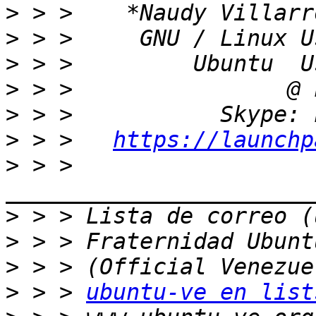
>
>
>
>
>
>
 > >   
https://launchp
>
 > > 
>
>
>
>
 > > 
ubuntu-ve en list