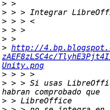
>
>
>
>
>
>
http://4.bp.blogspot.
zAEF8zLSC4c/TlyhE3Pjt4I
Unity.png
>
>
 > > Si usas LibreOffi
>
>
 > > no se integra en 