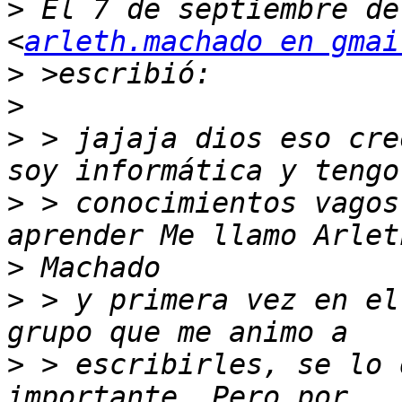
>
 El 7 de septiembre de
<
arleth.machado en gmai
>
>
>
 > jajaja dios eso cre
>
 > conocimientos vagos
>
>
 > y primera vez en el
>
 > escribirles, se lo 