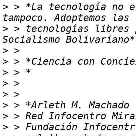
>
 > *La tecnología no e
>
 > tecnologías libres 
>
>
>
>
>
>
>
>