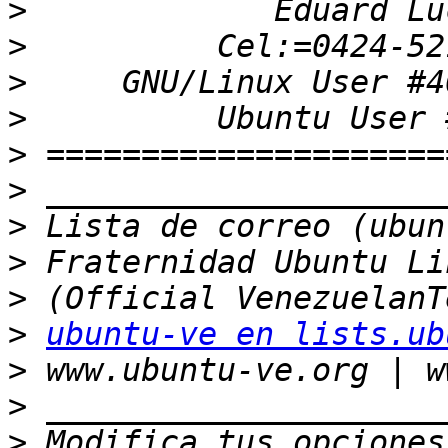
>
>
>
>
>
>
>
>
>
>
ubuntu-ve en lists.ub
>
>
>
 Modifica tus opciones 