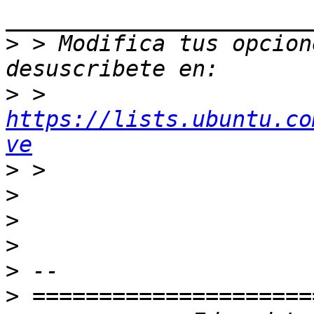
>
 > Modifica tus opcione
>
 > 
https://lists.ubuntu.co
ve
>
>
>
>
>
>