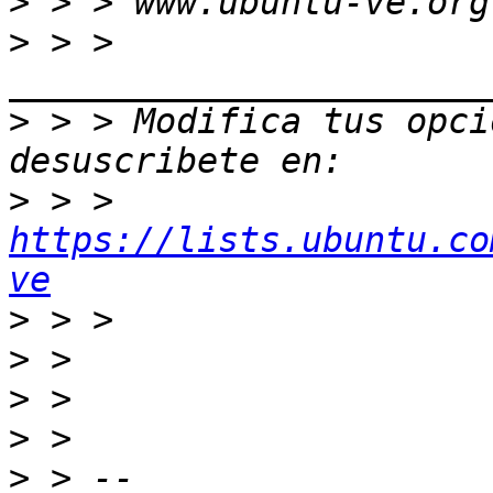
>
>
 > > 
>
 > > Modifica tus opcio
>
 > > 
https://lists.ubuntu.co
ve
>
>
>
>
>