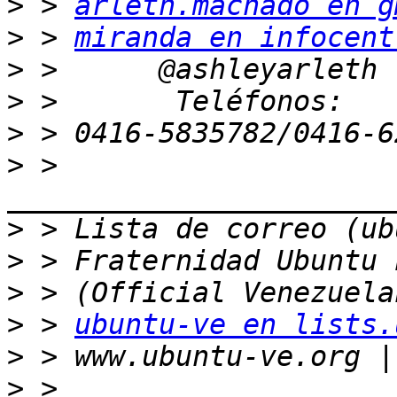
>
 > 
arleth.machado en g
>
 > 
miranda en infocent
>
>
>
>
 > 
>
>
>
>
 > 
ubuntu-ve en lists.
>
>
 > 