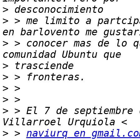
>
>
 > me limito a partcip
>
 > conocer mas de lo q
>
>
>
>
>
 > El 7 de septiembre 
>
 > 
naviurq en gmail.co