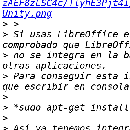
zAEF8zLSC4c/TlyhE3Pjt4I
Unity.png
>
>
 Si usas LibreOffice e
>
 no se integra en la b
>
 Para conseguir esta i
>
>
>
>
 Así ya tenemos integr