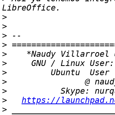
>
>
>
>
>
>
>
>
>
>
https://launchpad.n
>