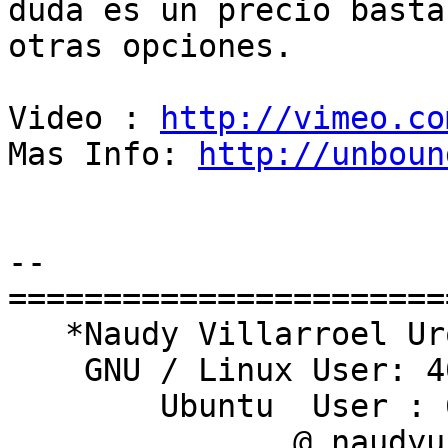
duda es un precio basta
otras opciones.

Video : 
http://vimeo.co
Mas Info: 
http://unboun
-- 

========================
   *Naudy Villarroel Urquiola*

    GNU / Linux User: 409241

        Ubuntu  User : 6161

               @ naudyu
