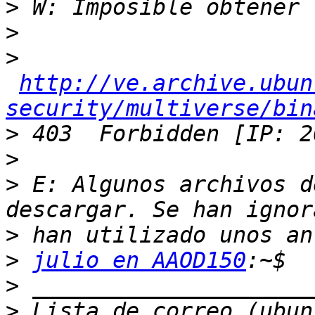
>
>
>
http://ve.archive.ubun
security/multiverse/bin
>
>
>
 E: Algunos archivos d
>
>
julio en AAOD150
>
>