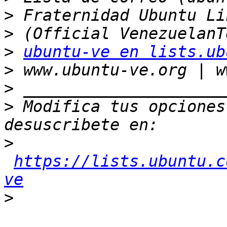
>
>
>
ubuntu-ve en lists.ub
>
>
>
 Modifica tus opciones 
>
https://lists.ubuntu.c
ve
>