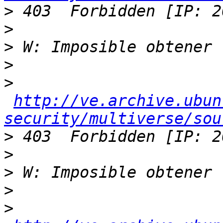
>
>
>
>
>
http://ve.archive.ubun
security/multiverse/sou
>
>
>
>
>