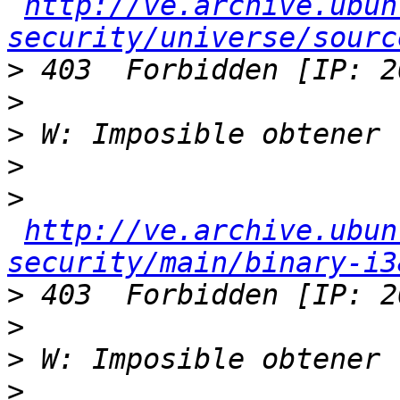
http://ve.archive.ubun
security/universe/sourc
>
>
>
>
>
http://ve.archive.ubun
security/main/binary-i3
>
>
>
>