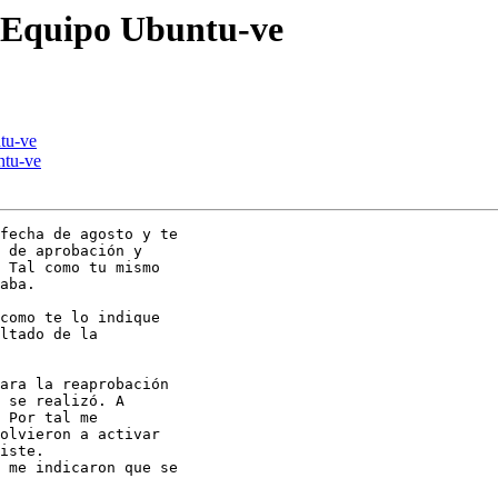
l Equipo Ubuntu-ve
tu-ve
ntu-ve
fecha de agosto y te

 de aprobación y

 Tal como tu mismo

aba.

como te lo indique

ltado de la

ara la reaprobación

 se realizó. A

 Por tal me

olvieron a activar

iste.

 me indicaron que se
