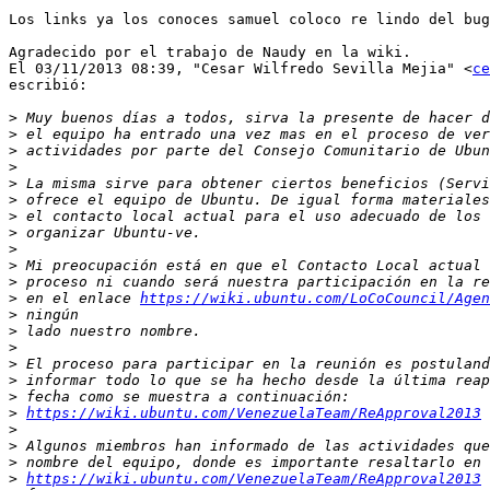
Los links ya los conoces samuel coloco re lindo del bug

Agradecido por el trabajo de Naudy en la wiki.

El 03/11/2013 08:39, "Cesar Wilfredo Sevilla Mejia" <
ce
escribió:

>
>
>
>
>
>
>
>
>
>
>
>
 en el enlace 
https://wiki.ubuntu.com/LoCoCouncil/Agen
>
>
>
>
>
>
>
https://wiki.ubuntu.com/VenezuelaTeam/ReApproval2013
>
>
>
>
https://wiki.ubuntu.com/VenezuelaTeam/ReApproval2013