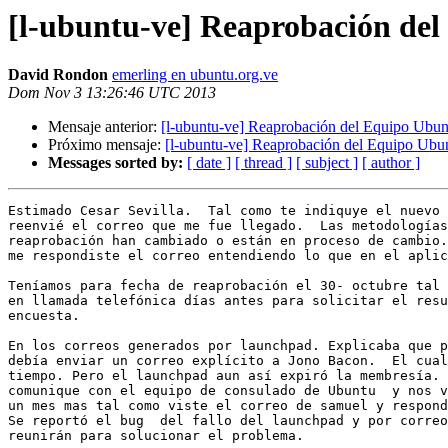
[l-ubuntu-ve] Reaprobación de
David Rondon
emerling en ubuntu.org.ve
Dom Nov 3 13:26:46 UTC 2013
Mensaje anterior:
[l-ubuntu-ve] Reaprobación del Equipo Ubun
Próximo mensaje:
[l-ubuntu-ve] Reaprobación del Equipo Ubu
Messages sorted by:
[ date ]
[ thread ]
[ subject ]
[ author ]
Estimado Cesar Sevilla.  Tal como te indiquye el nuevo 
reenvié el correo que me fue llegado.  Las metodologías
reaprobación han cambiado o están en proceso de cambio.
me respondiste el correo entendiendo lo que en el aplic
Teníamos para fecha de reaprobación el 30- octubre tal 
en llamada telefónica días antes para solicitar el resu
encuesta.

En los correos generados por launchpad. Explicaba que p
debía enviar un correo explícito a Jono Bacon.  El cual
tiempo. Pero el launchpad aun así expiró la membresía. 
comunique con el equipo de consulado de Ubuntu  y nos v
un mes mas tal como viste el correo de samuel y respond
Se reportó el bug  del fallo del launchpad y por correo
reunirán para solucionar el problema.
