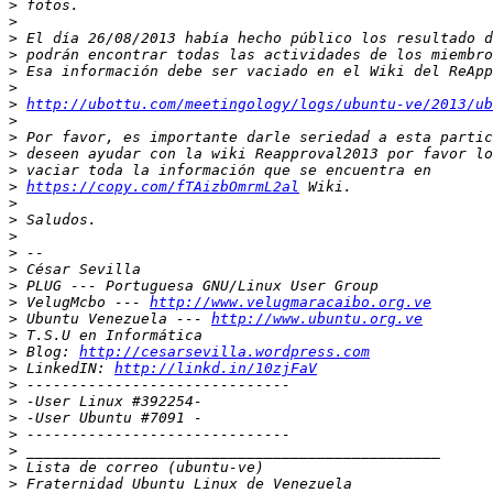
>
>
>
>
>
>
>
http://ubottu.com/meetingology/logs/ubuntu-ve/2013/ub
>
>
>
>
>
https://copy.com/fTAizbOmrmL2al
>
>
>
>
>
>
>
 VelugMcbo --- 
http://www.velugmaracaibo.org.ve
>
 Ubuntu Venezuela --- 
http://www.ubuntu.org.ve
>
>
 Blog: 
http://cesarsevilla.wordpress.com
>
 LinkedIN: 
http://linkd.in/10zjFaV
>
>
>
>
>
>
>