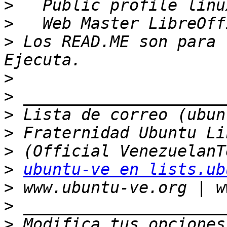
>
>
>
 Los READ.ME son para 
>
>
>
>
>
>
ubuntu-ve en lists.ub
>
>
>
 Modifica tus opciones 