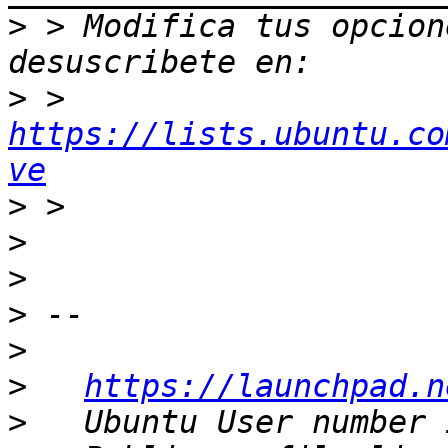
>
 > Modifica tus opcione
>
 > 
https://lists.ubuntu.co
ve
>
>
>
>
>
>
https://launchpad.n
>