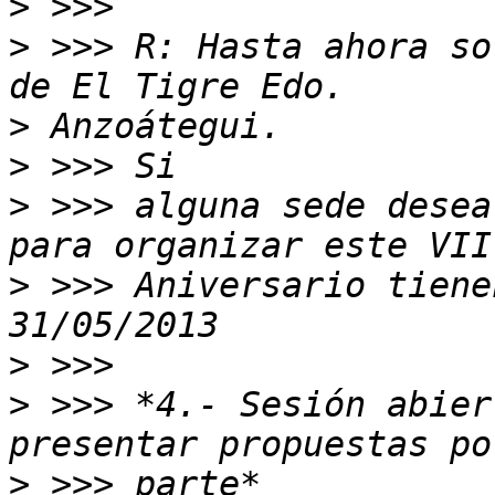
>
>
 >>> R: Hasta ahora so
>
>
>
 >>> alguna sede desea
>
 >>> Aniversario tiene
>
>
 >>> *4.- Sesión abier
>