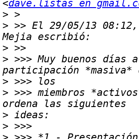
<
dave.listas en gmail.c
>
>
 >> El 29/05/13 08:12,
>
>
 >>> Muy buenos días a
>
>
 >>> miembros *activos
>
>
>
 >>> *1.- Presentación