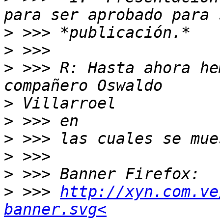
>
>
>
 >>> R: Hasta ahora he
>
>
>
>
>
>
 >>> 
http://xyn.com.ve
banner.svg<