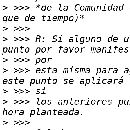
>
 >>> *de la Comunidad 
>
>
 >>> R: Si alguno de u
>
>
 >>> esta misma para a
>
>
 >>> los anteriores pu
>