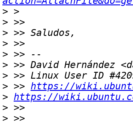
action=AttachFile&do=ge
>
>
>
>
>
>
>
>
 >> 
https://wiki.ubunt
>
https://wiki.ubuntu.c
>
>
 >> 