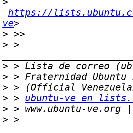
>
https://lists.ubuntu.c
ve
>
>
 > 
>
>
>
>
 > 
ubuntu-ve en lists.
>
>
 > 