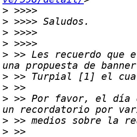
>
>
>
>
>
 >> Les recuerdo que e
>
>
>
 >> Por favor, el día 
>
>