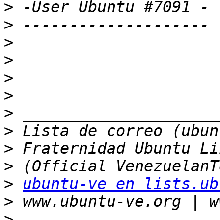
>
>
>
>
>
>
>
>
>
>
>
ubuntu-ve en lists.ub
>
>