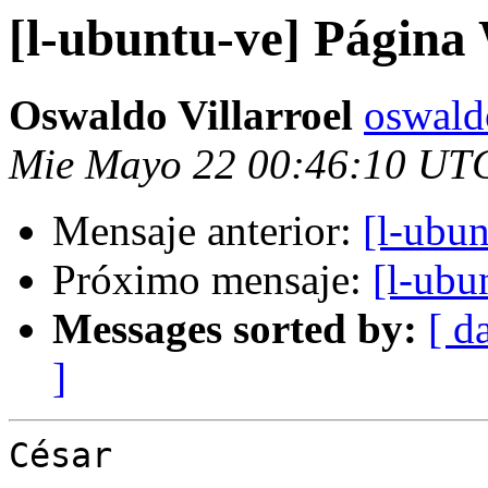
[l-ubuntu-ve] Página
Oswaldo Villarroel
oswald
Mie Mayo 22 00:46:10 UT
Mensaje anterior:
[l-ubu
Próximo mensaje:
[l-ubu
Messages sorted by:
[ d
]
César
