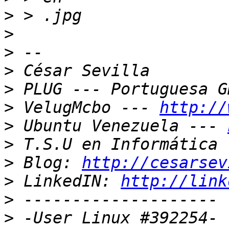
>
>
>
>
>
>
 VelugMcbo --- 
http://
>
 Ubuntu Venezuela --- 
>
>
 Blog: 
http://cesarsev
>
 LinkedIN: 
http://link
>
>