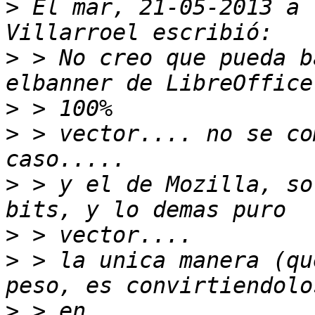
>
 El mar, 21-05-2013 a 
>
 > No creo que pueda b
>
>
 > vector.... no se co
>
 > y el de Mozilla, so
>
>
 > la unica manera (qu
>