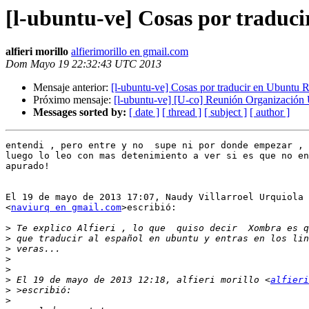
[l-ubuntu-ve] Cosas por traduc
alfieri morillo
alfierimorillo en gmail.com
Dom Mayo 19 22:32:43 UTC 2013
Mensaje anterior:
[l-ubuntu-ve] Cosas por traducir en Ubuntu 
Próximo mensaje:
[l-ubuntu-ve] [U-co] Reunión Organizaci
Messages sorted by:
[ date ]
[ thread ]
[ subject ]
[ author ]
entendi , pero entre y no  supe ni por donde empezar , 
luego lo leo con mas detenimiento a ver si es que no en
apurado!

El 19 de mayo de 2013 17:07, Naudy Villarroel Urquiola

<
naviurq en gmail.com
>escribió:

>
>
>
>
>
>
 El 19 de mayo de 2013 12:18, alfieri morillo <
alfieri
>
>