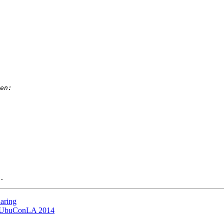
Raring
ón UbuConLA 2014