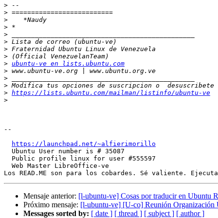
>
>
>
>
>
>
>
>
>
ubuntu-ve en lists.ubuntu.com
>
>
>
>
https://lists.ubuntu.com/mailman/listinfo/ubuntu-ve
>
-- 

https://launchpad.net/~alfierimorillo
  Ubuntu User number is # 35087

  Public profile linux for user #555597

  Web Master LibreOffice-ve

Mensaje anterior:
[l-ubuntu-ve] Cosas por traducir en Ubuntu 
Próximo mensaje:
[l-ubuntu-ve] [U-co] Reunión Organizaci
Messages sorted by:
[ date ]
[ thread ]
[ subject ]
[ author ]