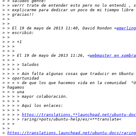
>
>
>
>
>
>
>
 > El 19 de mayo de 2013 11:40, David Rondon <
emerling
>
>
>
>
>
>
 > > El 19 de mayo de 2013 11:26, <
webmaster en xombra
>
>
>
>
>
>
>
>
>
>
>
>
>
 > > > 
https://translations.**launchpad.net/ubuntu-doc
>
>
>
>
https://translations.launchpad.net/ubuntu-docs/raring