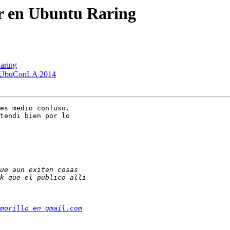
ir en Ubuntu Raring
Raring
ón UbuConLA 2014
es medio confuso.

tendi bien por lo

morillo en gmail.com