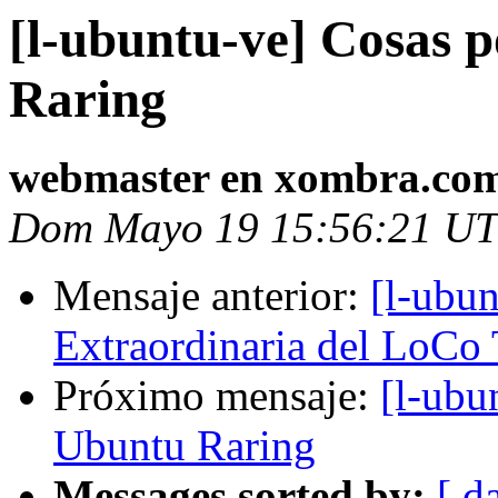
[l-ubuntu-ve] Cosas 
Raring
webmaster en xombra.co
Dom Mayo 19 15:56:21 U
Mensaje anterior:
[l-ubu
Extraordinaria del LoCo
Próximo mensaje:
[l-ubu
Ubuntu Raring
Messages sorted by:
[ d