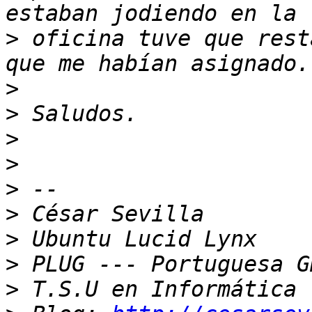
>
 oficina tuve que rest
>
>
>
>
>
>
>
>
>