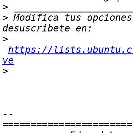
>
>
 Modifica tus opciones 
>
https://lists.ubuntu.c
ve
>
-- 

=======================
