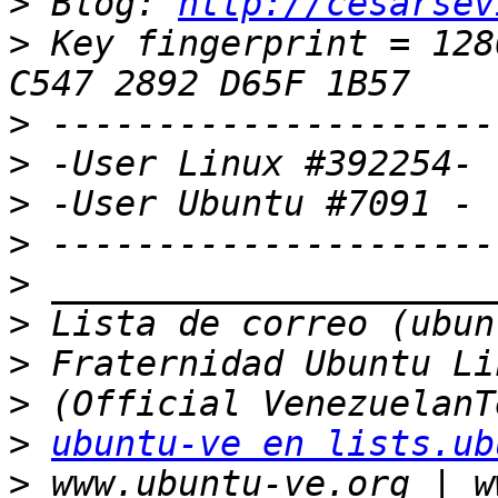
>
 Blog: 
http://cesarsev
>
 Key fingerprint = 128
>
>
>
>
>
>
>
>
>
ubuntu-ve en lists.ub
>