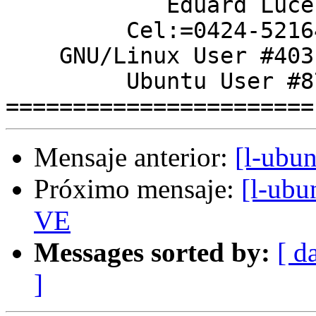
            Eduard Lucena

         Cel:=0424-5216478

    GNU/Linux User #403161

         Ubuntu User #8749

Mensaje anterior:
[l-ubu
Próximo mensaje:
[l-ub
VE
Messages sorted by:
[ d
]