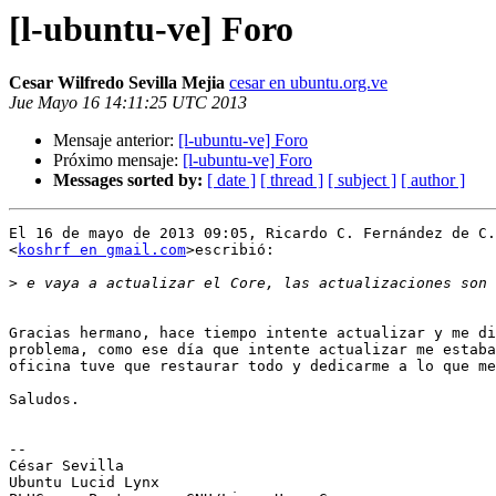
[l-ubuntu-ve] Foro
Cesar Wilfredo Sevilla Mejia
cesar en ubuntu.org.ve
Jue Mayo 16 14:11:25 UTC 2013
Mensaje anterior:
[l-ubuntu-ve] Foro
Próximo mensaje:
[l-ubuntu-ve] Foro
Messages sorted by:
[ date ]
[ thread ]
[ subject ]
[ author ]
El 16 de mayo de 2013 09:05, Ricardo C. Fernández de C.

<
koshrf en gmail.com
>escribió:

>
Gracias hermano, hace tiempo intente actualizar y me di
problema, como ese día que intente actualizar me estaba
oficina tuve que restaurar todo y dedicarme a lo que me
Saludos.

-- 

César Sevilla

Ubuntu Lucid Lynx
