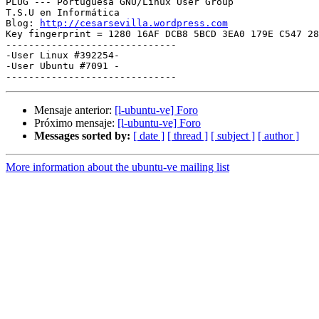
PLUG --- Portuguesa GNU/Linux User Group

T.S.U en Informática

Blog: 
http://cesarsevilla.wordpress.com
Key fingerprint = 1280 16AF DCB8 5BCD 3EA0 179E C547 28
------------------------------

-User Linux #392254-

-User Ubuntu #7091 -

Mensaje anterior:
[l-ubuntu-ve] Foro
Próximo mensaje:
[l-ubuntu-ve] Foro
Messages sorted by:
[ date ]
[ thread ]
[ subject ]
[ author ]
More information about the ubuntu-ve mailing list