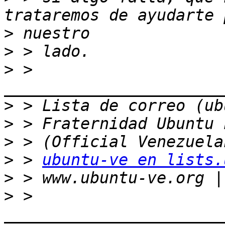
>
>
>
 > 
>
>
>
>
 > 
ubuntu-ve en lists.
>
>
 > 