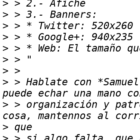
>
>
>
>
>
>
>
>
 > Hablate con *Samuel
>
 > organización y patr
>
>
 > si algo falta, que 