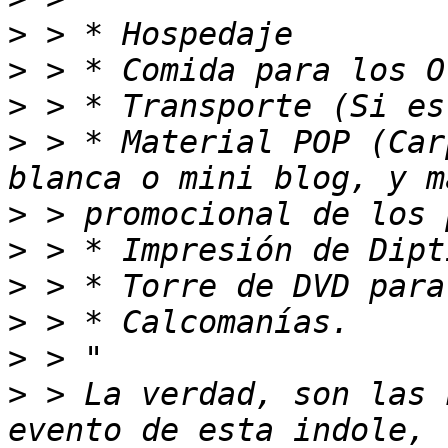
>
>
>
>
 > * Material POP (Car
>
>
>
>
>
>
 > La verdad, son las 