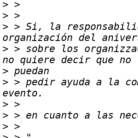
>
>
>
 > Si, la responsabili
>
 > sobre los organizza
>
>
 > pedir ayuda a la co
>
>
>
>