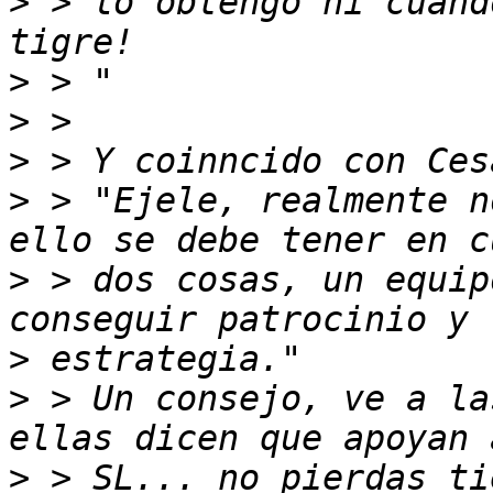
>
 > lo obtengo ni cuand
>
>
>
>
 > "Ejele, realmente n
>
 > dos cosas, un equip
>
>
 > Un consejo, ve a la
>
 > SL... no pierdas ti