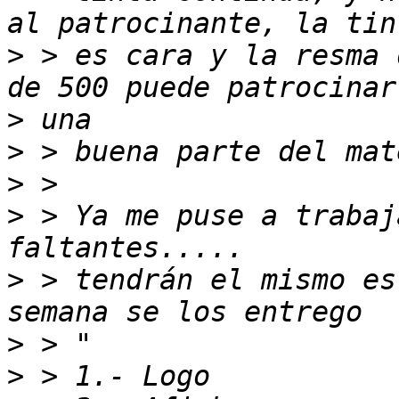
>
 > es cara y la resma 
>
>
>
>
 > Ya me puse a trabaj
>
 > tendrán el mismo es
>
>