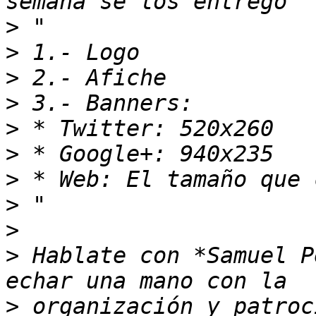
>
>
>
>
>
>
>
>
>
>
 Hablate con *Samuel P
>
 organización y patroc