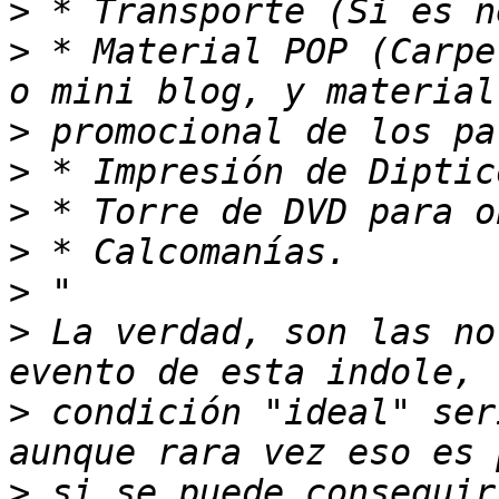
>
>
 * Material POP (Carpe
>
>
>
>
>
>
 La verdad, son las no
>
 condición "ideal" ser
>
 si se puede conseguir