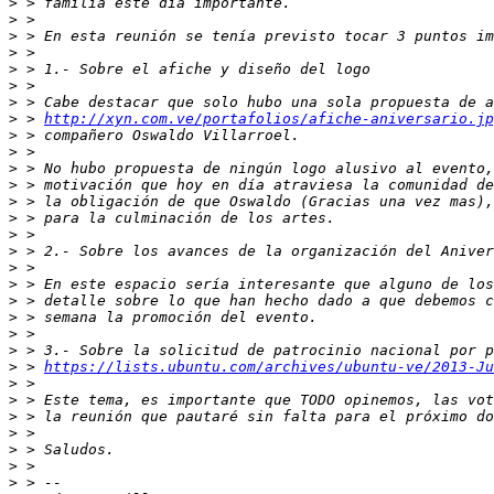
>
>
>
>
>
>
>
>
 > 
http://xyn.com.ve/portafolios/afiche-aniversario.jp
>
>
>
>
>
>
>
>
>
>
>
>
>
>
>
 > 
https://lists.ubuntu.com/archives/ubuntu-ve/2013-Ju
>
>
>
>
>
>
>