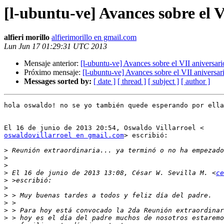
[l-ubuntu-ve] Avances sobre el 
alfieri morillo
alfierimorillo en gmail.com
Lun Jun 17 01:29:31 UTC 2013
Mensaje anterior:
[l-ubuntu-ve] Avances sobre el VII aniversar
Próximo mensaje:
[l-ubuntu-ve] Avances sobre el VII aniversa
Messages sorted by:
[ date ]
[ thread ]
[ subject ]
[ author ]
hola oswaldo! no se yo también quede esperando por ella
oswaldovillarroel en gmail.com
> escribió:

>
>
>
>
 El 16 de junio de 2013 13:08, César W. Sevilla M. <
ce
>
>
>
>
>
>