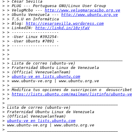
>
>
>
 > VelugMcbo --- 
http://www.velugmaracaibo.org.ve
>
 > Ubuntu Venezuela --- 
http://www.ubuntu.org.ve
>
>
 > Blog: 
http://cesarsevilla.wordpress.com
>
 > LinkedIN: 
http://linkd.in/10zjFaV
>
>
>
>
>
>
>
>
>
>
>
 > 
ubuntu-ve en lists.ubuntu.com
>
>
>
>
 > 
https://lists.ubuntu.com/mailman/listinfo/ubuntu-ve
>
>
>
>
>
>
ubuntu-ve en lists.ubuntu.com
>
>