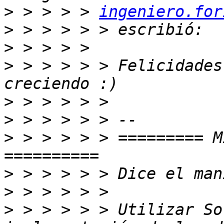
>
 > > > > 
ingeniero.for
>
>
>
 > > > > > Felicidades
>
>
>
 > > > > > ========= M
>
>
>
 > > > > > Utilizar So