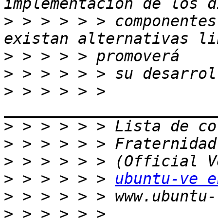
>
 > > > > > componentes
>
>
>
 > > > > > 
>
>
>
>
 > > > > > 
ubuntu-ve e
>
>
 > > > > > 