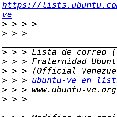
https://lists.ubuntu.co
ve
>
>
 > > 
>
>
>
>
 > > 
ubuntu-ve en list
>
>
 > > 