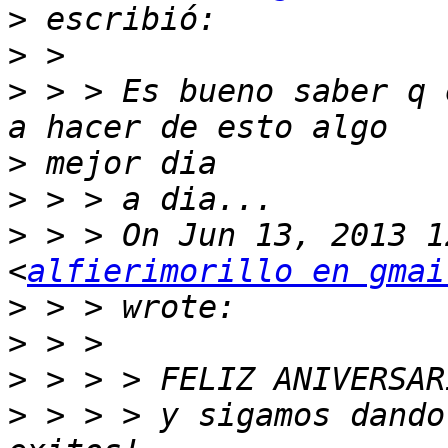
>
>
>
 > > Es bueno saber q 
>
>
>
 > > On Jun 13, 2013 1
<
alfierimorillo en gmai
>
>
>
>
 > > > y sigamos dando