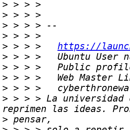
>
>
>
>
>
 > > >   
https://launc
>
>
>
>
>
 > > > La universidad 
>
>