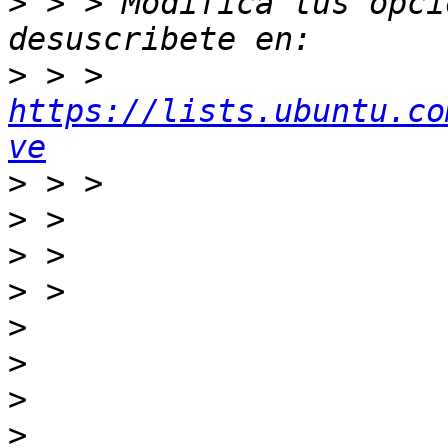
>
 > > Modifica tus opcio
>
 > > 
https://lists.ubuntu.co
ve
>
>
>
>
>
>
>
>