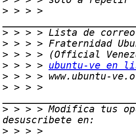
>
 > > > 
>
>
>
>
 > > > 
ubuntu-ve en li
>
>
 > > > 
>
 > > > Modifica tus opc
>
 > > > 