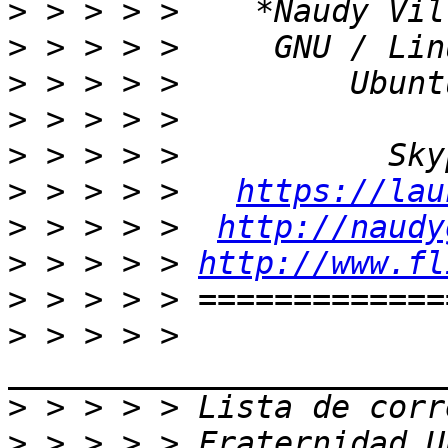
>
>
>
>
>
>
 > > > >   
https://lau
>
 > > > >  
http://naudy
>
 > > > > 
http://www.fl
>
>
 > > > > 
>
>