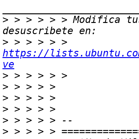
>
 > > > > > Modifica tus
>
 > > > > > 
https://lists.ubuntu.co
ve
>
>
>
>
>
>