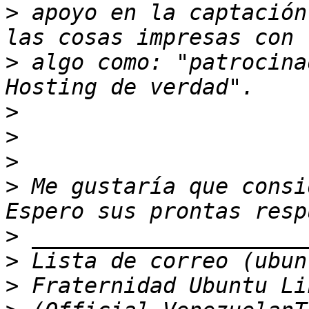
>
 apoyo en la captación
>
 algo como: "patrocina
>
>
>
>
 Me gustaría que consi
>
>
>