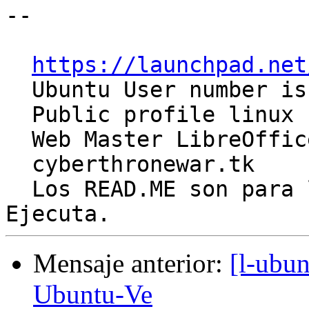
-- 

https://launchpad.net
  Ubuntu User number is # 35087

  Public profile linux for user #555597

  Web Master LibreOffice-ve

  cyberthronewar.tk

  Los READ.ME son para los cobardes. Sé valiente. 
Mensaje anterior:
[l-ubun
Ubuntu-Ve