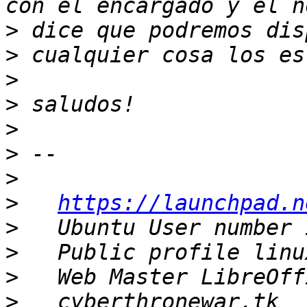
>
>
>
>
>
>
>
>
https://launchpad.n
>
>
>
>