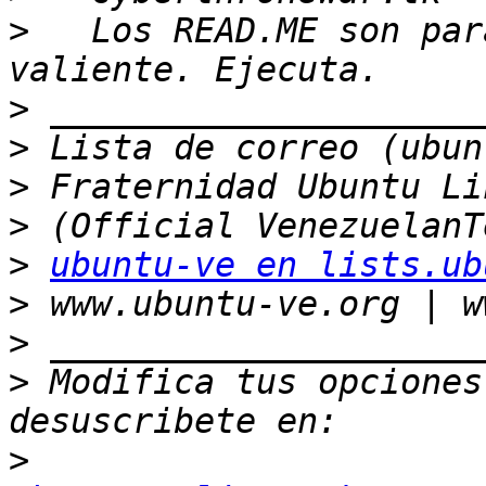
>
   Los READ.ME son par
>
>
>
>
>
ubuntu-ve en lists.ub
>
>
>
 Modifica tus opciones 
>