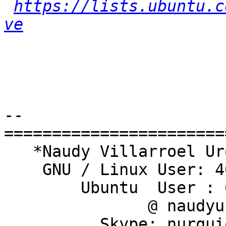
https://lists.ubuntu.c
ve
-- 

========================
   *Naudy Villarroel Urquiola*

    GNU / Linux User: 409241

        Ubuntu  User : 6161

               @ naudyu

          Skype: nurquiola
