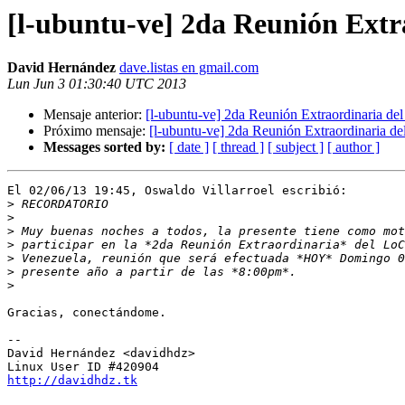
[l-ubuntu-ve] 2da Reunión Ext
David Hernández
dave.listas en gmail.com
Lun Jun 3 01:30:40 UTC 2013
Mensaje anterior:
[l-ubuntu-ve] 2da Reunión Extraordinaria d
Próximo mensaje:
[l-ubuntu-ve] 2da Reunión Extraordinaria 
Messages sorted by:
[ date ]
[ thread ]
[ subject ]
[ author ]
El 02/06/13 19:45, Oswaldo Villarroel escribió:

>
>
>
>
>
>
>
Gracias, conectándome.

-- 

David Hernández <davidhdz>

http://davidhdz.tk