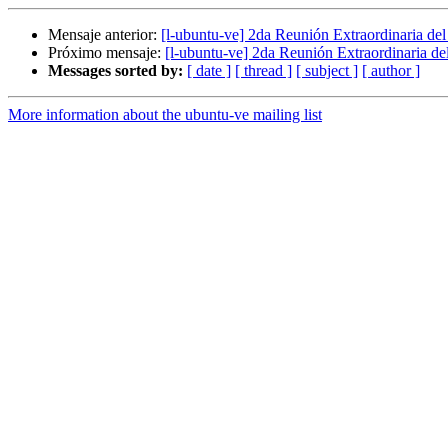
Mensaje anterior:
[l-ubuntu-ve] 2da Reunión Extraordinaria d
Próximo mensaje:
[l-ubuntu-ve] 2da Reunión Extraordinaria 
Messages sorted by:
[ date ]
[ thread ]
[ subject ]
[ author ]
More information about the ubuntu-ve mailing list