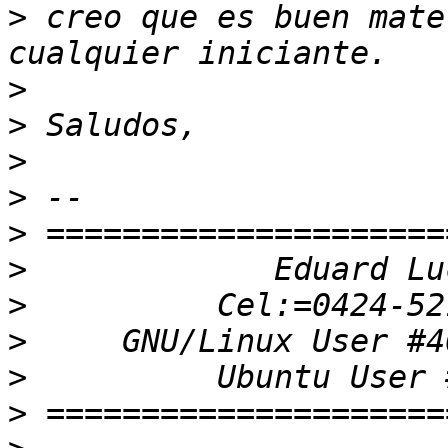
>
 creo que es buen mate
>
>
>
>
>
>
>
>
>
>