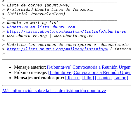
>
>
>
>
>
>
>
ubuntu-ve en lists.ubuntu.com
>
https://lists.ubuntu.com/mailman/listinfo/ubuntu-ve
>
>
>
>
https://lists.ubuntu.com/mailman/listinfo/%
>
Mensaje anterior:
[l-ubuntu-ve] Convocatoria a Reunión Urgen
Próximo mensaje:
[l-ubuntu-ve] Convocatoria a Reunión Urge
Mensajes ordenados por:
[ fecha ]
[ hilo ]
[ asunto ]
[ autor ]
Más información sobre la lista de distribución ubuntu-ve