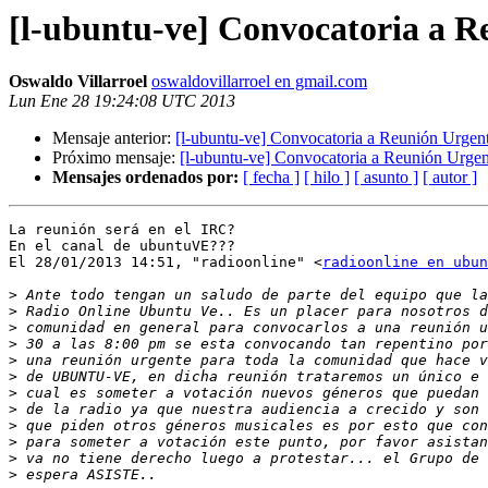
[l-ubuntu-ve] Convocatoria a 
Oswaldo Villarroel
oswaldovillarroel en gmail.com
Lun Ene 28 19:24:08 UTC 2013
Mensaje anterior:
[l-ubuntu-ve] Convocatoria a Reunión Urgen
Próximo mensaje:
[l-ubuntu-ve] Convocatoria a Reunión Urge
Mensajes ordenados por:
[ fecha ]
[ hilo ]
[ asunto ]
[ autor ]
La reunión será en el IRC?

En el canal de ubuntuVE???

El 28/01/2013 14:51, "radioonline" <
radioonline en ubun
>
>
>
>
>
>
>
>
>
>
>
>