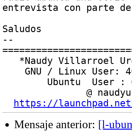
entrevista con parte de
Saludos

-- 

========================
   *Naudy Villarroel Urquiola*

    GNU / Linux User: 409241

        Ubuntu  User : 6161

               @ naudyu

https://launchpad.net
Mensaje anterior:
[l-ubu