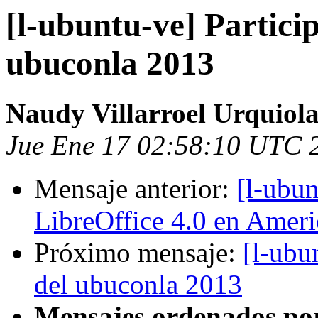
[l-ubuntu-ve] Particip
ubuconla 2013
Naudy Villarroel Urquiol
Jue Ene 17 02:58:10 UTC 
Mensaje anterior:
[l-ubu
LibreOffice 4.0 en Ameri
Próximo mensaje:
[l-ubu
del ubuconla 2013
Mensajes ordenados po