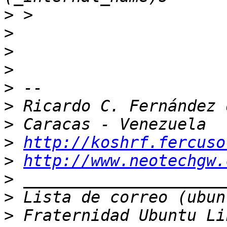
>
>
>
>
>
>
>
>
http://koshrf.fercuso
>
http://www.neotechgw.
>
>
>