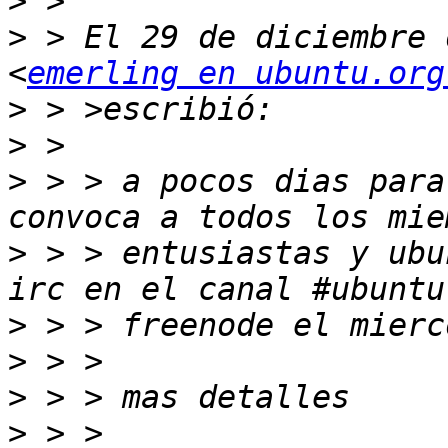
>
>
 > El 29 de diciembre 
<
emerling en ubuntu.org
>
>
>
 > > a pocos dias para
>
 > > entusiastas y ubu
>
>
>
>