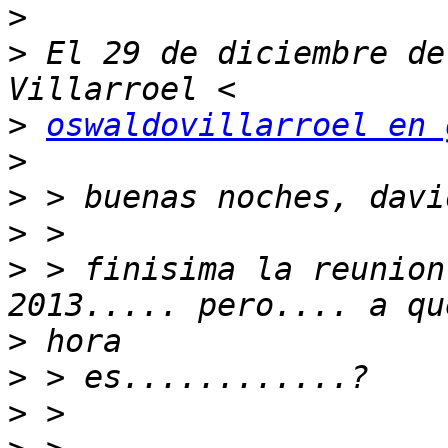
>
>
 El 29 de diciembre de
>
oswaldovillarroel en 
>
>
>
>
 > finisima la reunion
>
>
>