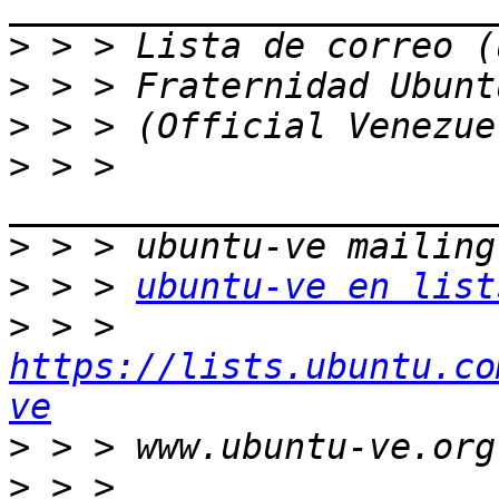
>
>
>
>
 > > 
>
>
 > > 
ubuntu-ve en list
>
 > > 
https://lists.ubuntu.co
ve
>
>
 > > 