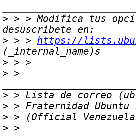
>
 > > Modifica tus opcio
>
 > > 
https://lists.ubu
>
>
 > 
>
>
>
>
 > 