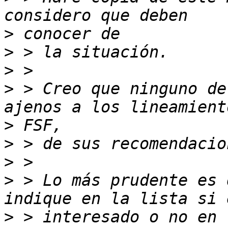
>
>
>
>
 > Creo que ninguno de
>
>
>
>
 > Lo más prudente es 
>
 > interesado o no en 