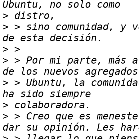
>
>
 > sino comunidad, y v
>
>
 > Por mi parte, más a
>
 > Ubuntu, la comunida
>
>
 > Creo que es meneste
>
 > llegar lo que piens