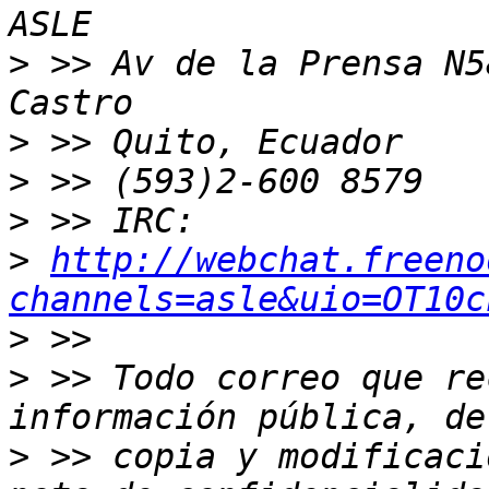
>
 >> Av de la Prensa N5
>
>
>
>
http://webchat.freeno
channels=asle&uio=OT10c
>
>
 >> Todo correo que re
>
 >> copia y modificaci