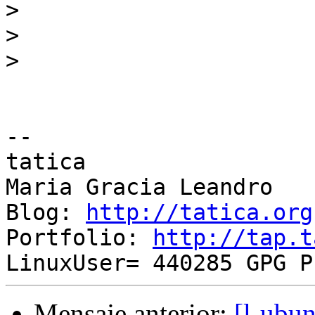
>
>
>
-- 

tatica

Maria Gracia Leandro

Blog: 
http://tatica.org
Portfolio: 
http://tap.t
Mensaje anterior:
[l-ubu