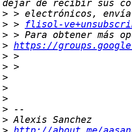
>
>
 > 
flisol-ve+unsubscri
>
>
https://groups.google
>
>
>
>
>
>
>
>
http://about.me/aasan