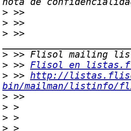
>
>
>
 >> 
>
>
 >> 
Flisol en listas.f
>
 >> 
http://listas.flis
bin/mailman/listinfo/fl
>
>
>
>