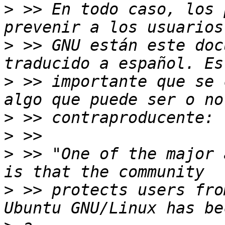
>
 >> En todo caso, los 
>
 >> GNU están este doc
>
 >> importante que se 
>
>
>
 >> "One of the major 
>
 >> protects users fro