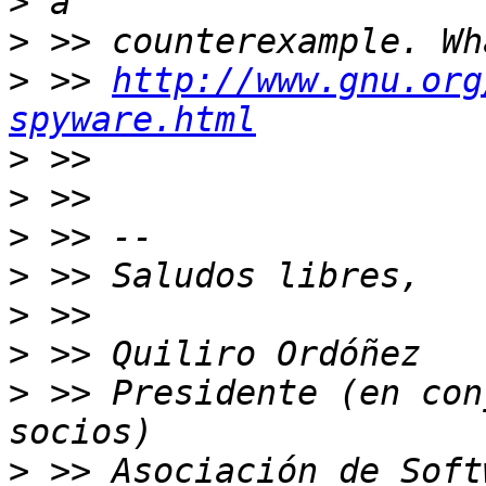
>
>
>
 >> 
http://www.gnu.org
spyware.html
>
>
>
>
>
>
>
 >> Presidente (en con
>
 >> Asociación de Soft