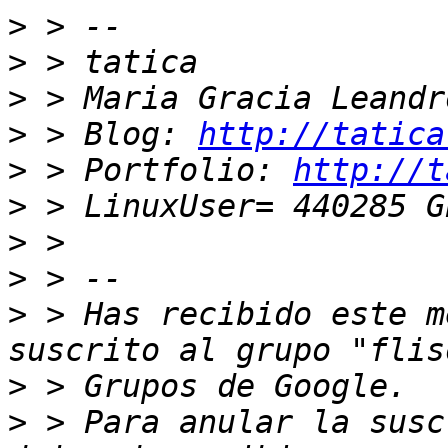
>
>
>
>
 > Blog: 
http://tatica
>
 > Portfolio: 
http://t
>
>
>
>
 > Has recibido este m
>
>
 > Para anular la susc