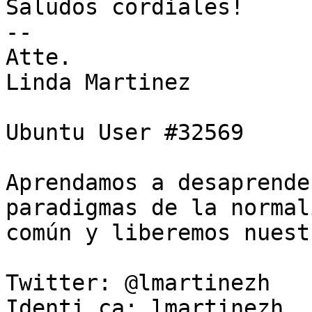
Saludos cordiales!

-- 

Atte.

Linda Martinez

Ubuntu User #32569

Aprendamos a desaprende
paradigmas de la normali
común y liberemos nuest
Twitter: @lmartinezh

Identi.ca: lmartinezh
