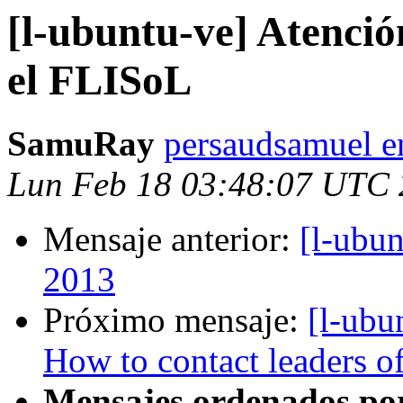
[l-ubuntu-ve] Atenció
el FLISoL
SamuRay
persaudsamuel e
Lun Feb 18 03:48:07 UTC
Mensaje anterior:
[l-ubu
2013
Próximo mensaje:
[l-ubu
How to contact leaders o
Mensajes ordenados po