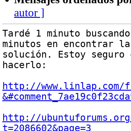
autor ]
Tardé 1 minuto buscando
minutos en encontrar la

solución. Estoy seguro 
hacerlo:

http://www.linlap.com/f
&#comment_7ae19c0f23cda
http://ubuntuforums.org
t=2086602&page=3