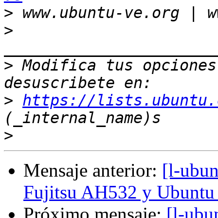
>
>
>
 Modifica tus opciones 
>
https://lists.ubuntu.
>
Mensaje anterior:
[l-ubu
Fujitsu AH532 y Ubuntu
Próximo mensaje:
[l-ubu