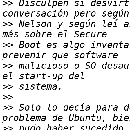
>>
 Disculpen si desvirt
>>
 Nelson y según leí a
>>
 Boot es algo inventa
>>
 malicioso o SO desau
>>
>>
>>
 Solo lo decía para d
>>
 pudo haber sucedido 