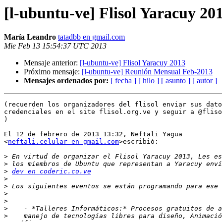
[l-ubuntu-ve] Flisol Yaracuy 20
María Leandro
tatadbb en gmail.com
Mie Feb 13 15:54:37 UTC 2013
Mensaje anterior:
[l-ubuntu-ve] Flisol Yaracuy 2013
Próximo mensaje:
[l-ubuntu-ve] Reunión Mensual Feb-2013
Mensajes ordenados por:
[ fecha ]
[ hilo ]
[ asunto ]
[ autor ]
(recuerden los organizadores del flisol enviar sus dato
credenciales en el site flisol.org.ve y seguir a @fliso
)

El 12 de febrero de 2013 13:32, Neftali Yagua

<
neftali.celular en gmail.com
>escribió:

>
>
>
dev en coderic.co.ve
>
>
>
>
>
>