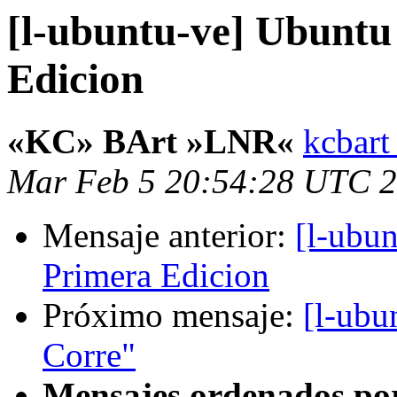
[l-ubuntu-ve] Ubunt
Edicion
«KC» BArt »LNR«
kcbart
Mar Feb 5 20:54:28 UTC 
Mensaje anterior:
[l-ubu
Primera Edicion
Próximo mensaje:
[l-ubu
Corre"
Mensajes ordenados po