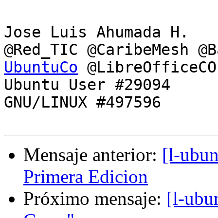
Jose Luis Ahumada H.

@Red_TIC @CaribeMesh @B
UbuntuCo
 @LibreOfficeCO

Ubuntu User #29094

GNU/LINUX #497596

Mensaje anterior:
[l-ubu
Primera Edicion
Próximo mensaje:
[l-ubu