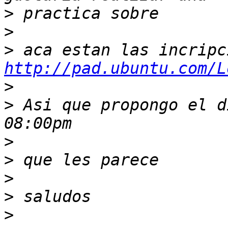
>
>
>
http://pad.ubuntu.com/L
>
>
 Asi que propongo el d
>
>
>
>
>