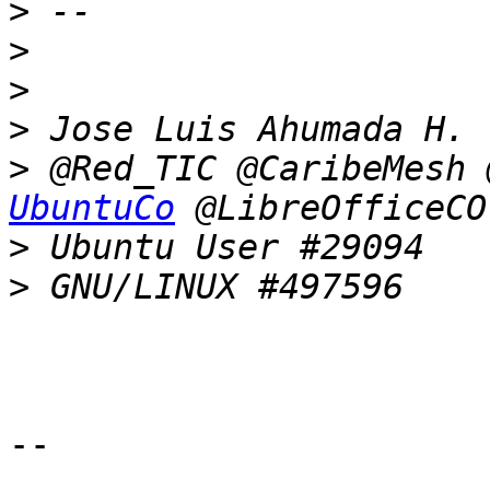
>
>
>
>
>
 @Red_TIC @CaribeMesh 
UbuntuCo
>
>
-- 
