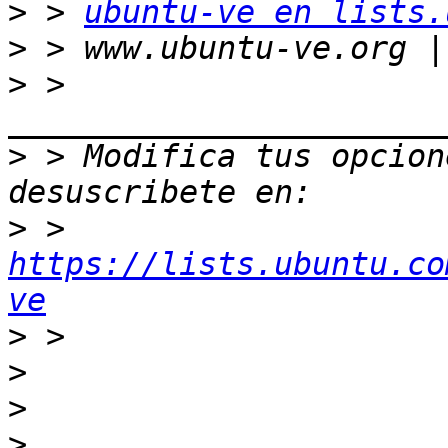
>
 > 
ubuntu-ve en lists.
>
>
 > 
>
 > Modifica tus opcione
>
 > 
https://lists.ubuntu.co
ve
>
>
>
>