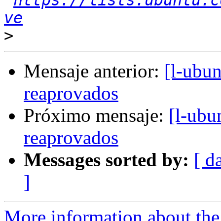
https://lists.ubuntu.c
ve
>
Mensaje anterior:
[l-ubu
reaprovados
Próximo mensaje:
[l-ubu
reaprovados
Messages sorted by:
[ d
]
More information about the 