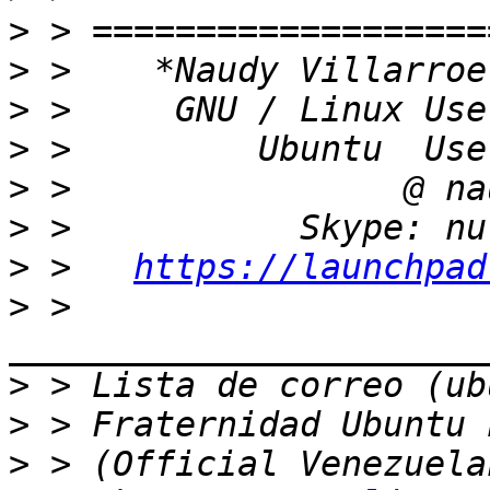
>
>
>
>
>
>
>
 >   
https://launchpad
>
 > 
>
>
>