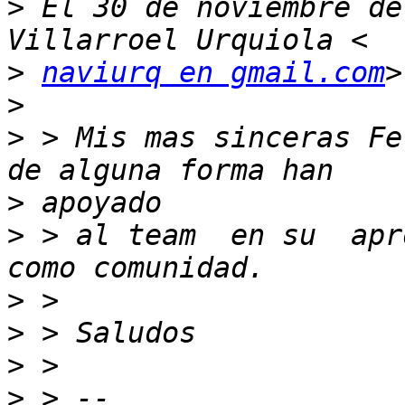
>
 El 30 de noviembre de
>
naviurq en gmail.com
>
>
 > Mis mas sinceras Fe
>
>
 > al team  en su  apr
>
>
>
>