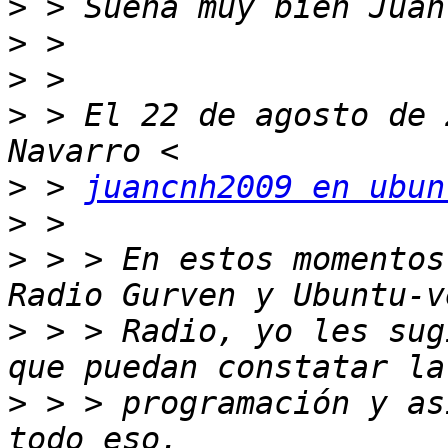
>
>
>
>
 > El 22 de agosto de 
>
 > 
juancnh2009 en ubun
>
>
 > > En estos momentos
>
 > > Radio, yo les sug
>
 > > programación y as