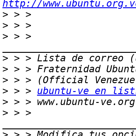
http://www.ubuntu.org.v
>
>
>
 > > 
>
>
>
>
 > > 
ubuntu-ve en list
>
>
 > > 
>
 > > Modifica tus opcio