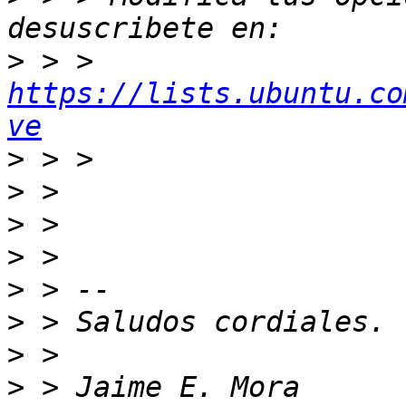
>
 > > 
https://lists.ubuntu.co
ve
>
>
>
>
>
>
>
>