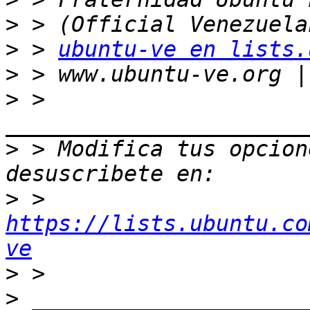
>
>
 > 
ubuntu-ve en lists.
>
>
 > 
>
 > Modifica tus opcione
>
 > 
https://lists.ubuntu.co
ve
>
>