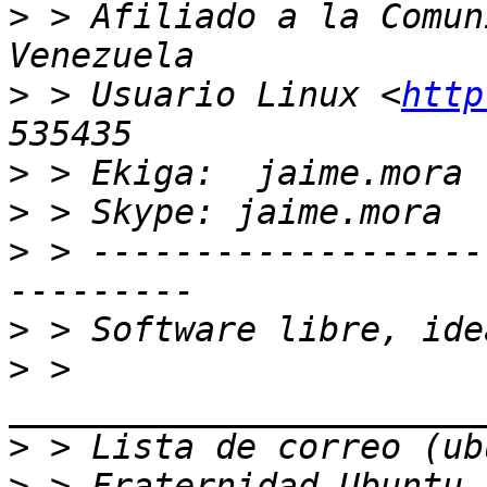
>
 > Afiliado a la Comun
>
 > Usuario Linux <
http
>
>
>
 > -------------------
>
>
 > 
>
>