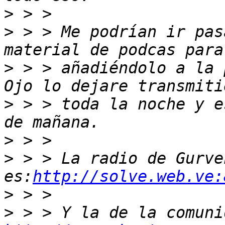
>
>
 > > Me podrían ir pas
>
 > > añadiéndolo a la 
>
 > > toda la noche y e
>
>
 > > La radio de Gurven
es:
http://solve.web.ve:
>
>