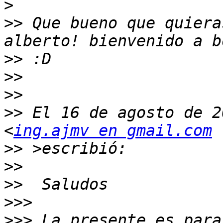
>
>>
 Que bueno que quiera
>>
>>
>>
>>
 El 16 de agosto de 2
<
ing.ajmv en gmail.com
>>
>>
>>
>>>
>>>
 La presente es para