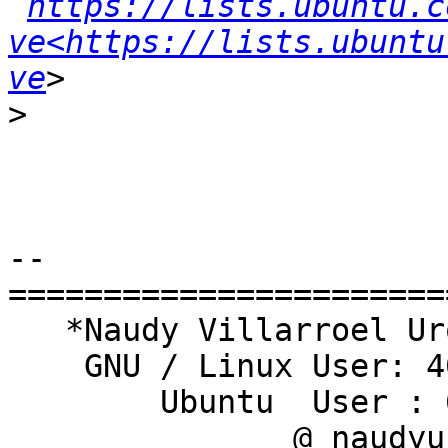
https://lists.ubuntu.c
ve<https://lists.ubuntu
ve
>
-- 

========================
   *Naudy Villarroel Urquiola*

    GNU / Linux User: 409241

        Ubuntu  User : 6161

               @ naudyu
