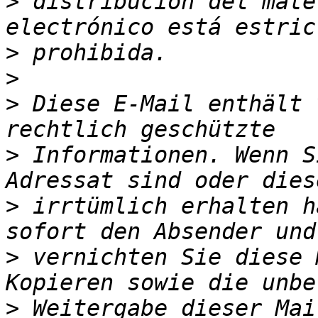
>
 distribución del mate
>
>
>
 Diese E-Mail enthält 
>
 Informationen. Wenn S
>
 irrtümlich erhalten h
>
 vernichten Sie diese 
>