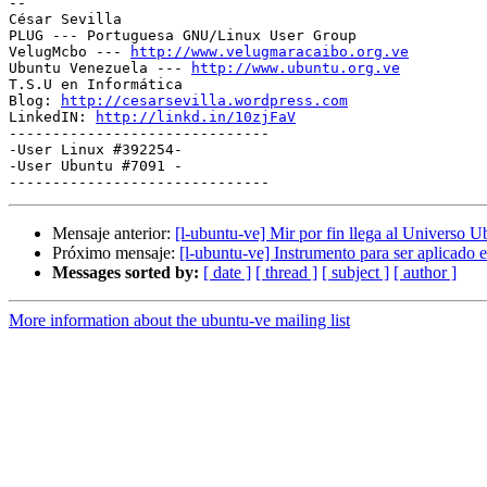
-- 

César Sevilla

PLUG --- Portuguesa GNU/Linux User Group

VelugMcbo --- 
http://www.velugmaracaibo.org.ve
Ubuntu Venezuela --- 
http://www.ubuntu.org.ve
T.S.U en Informática

Blog: 
http://cesarsevilla.wordpress.com
LinkedIN: 
http://linkd.in/10zjFaV
------------------------------

-User Linux #392254-

-User Ubuntu #7091 -

Mensaje anterior:
[l-ubuntu-ve] Mir por fin llega al Universo 
Próximo mensaje:
[l-ubuntu-ve] Instrumento para ser aplicado
Messages sorted by:
[ date ]
[ thread ]
[ subject ]
[ author ]
More information about the ubuntu-ve mailing list