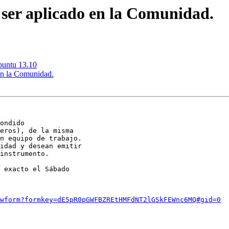
 ser aplicado en la Comunidad.
Ubuntu 13.10
 en la Comunidad.
ondido

eros), de la misma

n equipo de trabajo.

idad y desean emitir

instrumento.

 exacto el Sábado

wform?formkey=dE5pR0pGWFBZREtHMFdNT2lGSkFEWnc6MQ#gid=0