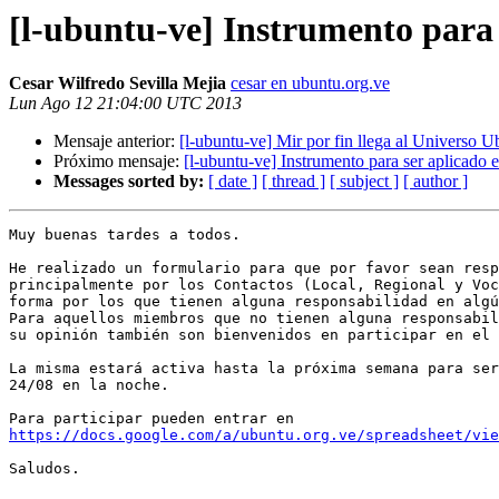
[l-ubuntu-ve] Instrumento para
Cesar Wilfredo Sevilla Mejia
cesar en ubuntu.org.ve
Lun Ago 12 21:04:00 UTC 2013
Mensaje anterior:
[l-ubuntu-ve] Mir por fin llega al Universo 
Próximo mensaje:
[l-ubuntu-ve] Instrumento para ser aplicado
Messages sorted by:
[ date ]
[ thread ]
[ subject ]
[ author ]
Muy buenas tardes a todos.

He realizado un formulario para que por favor sean resp
principalmente por los Contactos (Local, Regional y Voc
forma por los que tienen alguna responsabilidad en algú
Para aquellos miembros que no tienen alguna responsabil
su opinión también son bienvenidos en participar en el 
La misma estará activa hasta la próxima semana para ser
24/08 en la noche.

https://docs.google.com/a/ubuntu.org.ve/spreadsheet/vie
Saludos.
