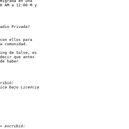
migrada en una

0 AM a 12:00 M y

adio Privada?

con ellos para

a comunidad.

ing de Solve, es

decir que antes

de haber

ribió:
