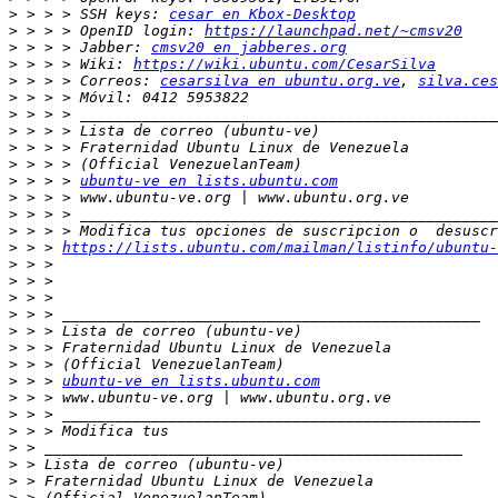
>
 > > > SSH keys: 
cesar en Kbox-Desktop
>
 > > > OpenID login: 
https://launchpad.net/~cmsv20
>
 > > > Jabber: 
cmsv20 en jabberes.org
>
 > > > Wiki: 
https://wiki.ubuntu.com/CesarSilva
>
 > > > Correos: 
cesarsilva en ubuntu.org.ve
, 
silva.ces
>
>
>
>
>
>
 > > > 
ubuntu-ve en lists.ubuntu.com
>
>
>
>
 > > 
https://lists.ubuntu.com/mailman/listinfo/ubuntu-
>
>
>
>
>
>
>
>
 > > 
ubuntu-ve en lists.ubuntu.com
>
>
>
>
>
>
>