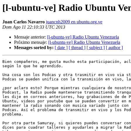
[l-ubuntu-ve] Radio Ubuntu Ve
Juan Carlos Navarro
juancnh2009 en ubuntu.org.ve
Dom Ago 11 22:10:33 UTC 2013
Mensaje anterior:
[l-ubuntu-ve] Radio Ubuntu Venezuela
Próximo mensaje:
[l-ubuntu-ve] Radio Ubuntu Venezuela
Messages sorted by:
[ date ]
[ thread ]
[ subject ]
[ author ]
Bien compañeros, me gusta mucho esta participación, acl
según lo que he aprendido.

Una cosa son los Podcas y otra trasmitir en vivo via st
Podcas se pueden unifica con la transmisión en vivo, la
¿por aclaro esto? Porque mientras cualquiera de nosotro
Podcast, la Radio puede mantenerse transmitiendo tranqu
les dije en correos anteriores, hay grabaciones de de P
Ubuntu, videos por youtube que se pueden convertir en m
mantener la radio sonando con musica variado junto con 
Podcas. Así el problema de transmitir en vivo y los Pod
problema.

Por otra parte Samuray, si quieres puedes conversar con
dices para cuadrar talleres y ayudarles a migrar la Rad