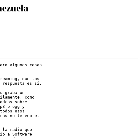
nezuela
aro algunas cosas

reaming, que los

 respuesta es si.

s graba un

ilamente, como

odcas sobre

p3 o ogg y

todos esos

cas no le veo el

 la radio que

io a Software
