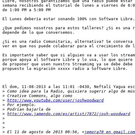
Libre, nosotros garantizamos que una radio puede estar 
semana recibiendo el tutorial de lunes a viernes de 8:0
de 1:00 PM a 5:00 PM 

El Lunes debería estar sonando 100% con Software Libre.

¿Que pedimos nosotros para estos talleres? ¿Si es una r
depende de lo que conversemos.

¿Si es una radio Comunitaria, alternativa? Se conversa 
ver en que nos puede colaborar para el crecimiento de l
Es importante saber que si alguien va a usar los stream
porque apoya al Software Libre y lo usa, lo que quiere 
de proponer que usen nuestro Streamimg ya se debe debe 
propuesto la migración xxxxx radio a Software Libre.

El dom, 11-08-2013 a las 11:01 -0430, Neftalí Yagua esc
>
>
>
http://www.youtube.com/user/joshwoodward
>
>
>
http://www.jamendo.com/es/artist/7872/josh-woodward
>
>
>
>
 El 11 de agosto de 2013 00:56, <
jemora70 en gmail.com