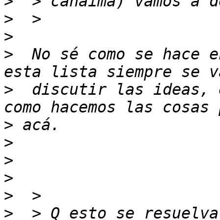
>
>
>
>
  No sé como se hace e
>
  discutir las ideas, 
>
>
>
>
>
>
  > Q esto se resuelva