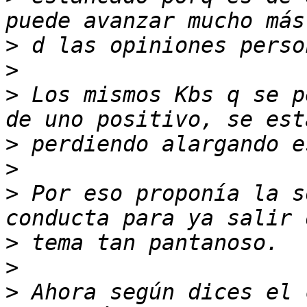
>
>
>
 Los mismos Kbs q se p
>
>
>
 Por eso proponía la s
>
>
>
 Ahora según dices el 