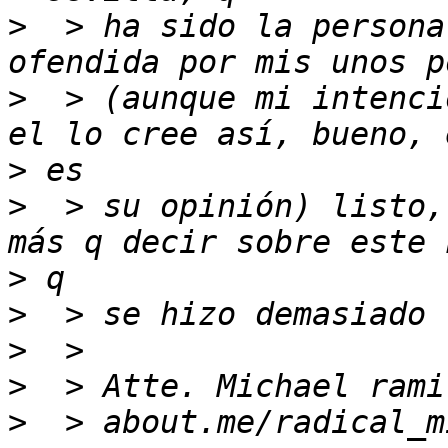
>
  > ha sido la persona
>
  > (aunque mi intenci
>
>
  > su opinión) listo,
>
>
>
>
>