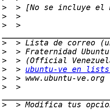
>
>
>
  > 
>
>
>
>
  > 
ubuntu-ve en lists
>
>
  > 
>
  > Modifica tus opcion