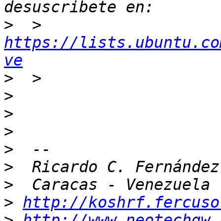
>
  > 
https://lists.ubuntu.co
ve
>
>
>
>
>
>
>
>
http://koshrf.fercuso
>
http://www.neotechgw.