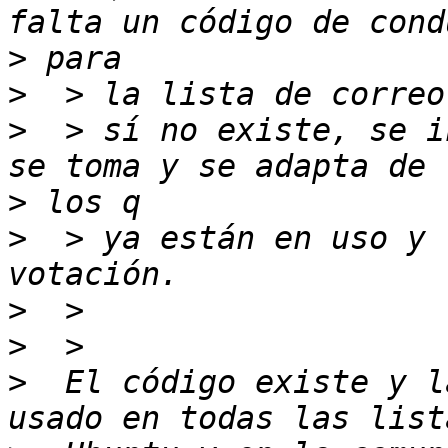
>
>
>
  > sí no existe, se i
>
>
  > ya están en uso y 
>
>
>
  El código existe y l