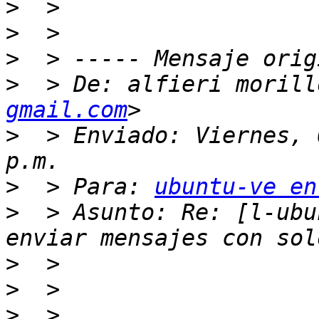
>
>
>
>
  > De: alfieri morill
gmail.com
>
  > Enviado: Viernes, 
>
  > Para: 
ubuntu-ve en
>
  > Asunto: Re: [l-ubu
>
>
>