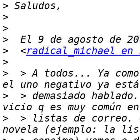
>
>
>
>
>
  <
radical_michael en 
>
>
  > A todos... Ya como
>
  > demasiado hablado.
>
  > listas de correo. 