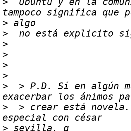
>
  Ubuntu y en la comun
>
>
>
>
>
>
>
  > P.D. Sí en algún m
>
  > crear está novela.
>