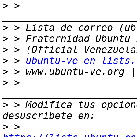
>
 > 
>
>
>
>
 > 
ubuntu-ve en lists.
>
>
 > 
>
 > Modifica tus opcione
>
 > 