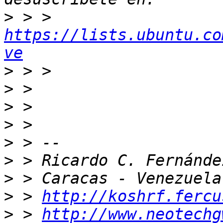
>
 > > 
https://lists.ubuntu.co
ve
>
>
>
>
>
>
>
>
 > 
http://koshrf.fercu
>
 > 
http://www.neotechg