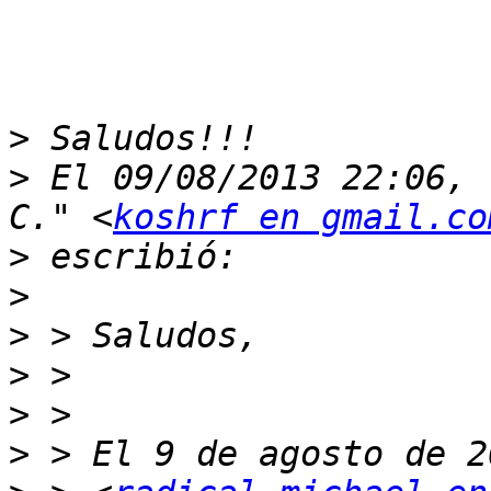
>
>
 El 09/08/2013 22:06, 
C." <
koshrf en gmail.co
>
>
>
>
>
>