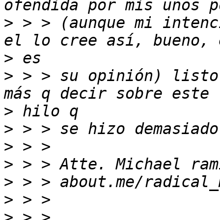
>
 > > (aunque mi intenc
>
>
 > > su opinión) listo
>
>
>
>
>
>
>