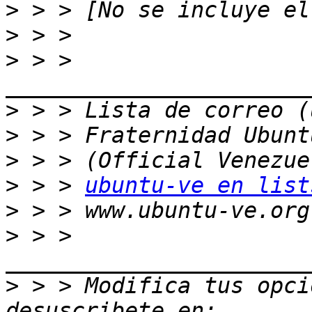
>
>
>
 > > 
>
>
>
>
 > > 
ubuntu-ve en list
>
>
 > > 
>
 > > Modifica tus opcio