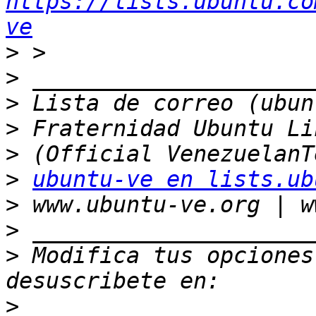
https://lists.ubuntu.co
ve
>
>
>
>
>
>
ubuntu-ve en lists.ub
>
>
>
 Modifica tus opciones 
>