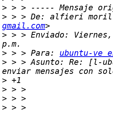
>
>
 > > De: alfieri moril
gmail.com
>
 > > Enviado: Viernes,
>
 > > Para: 
ubuntu-ve e
>
 > > Asunto: Re: [l-ub
>
>
>
>