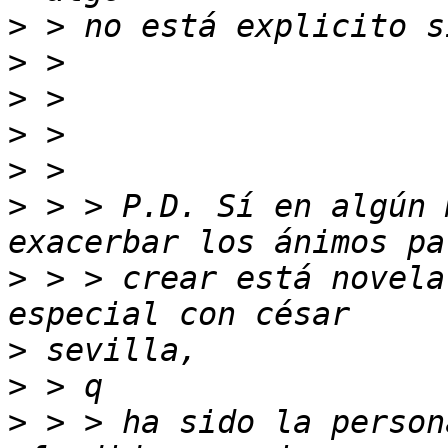
>
>
>
>
>
>
 > > P.D. Sí en algún 
>
 > > crear está novela
>
>
>
 > > ha sido la person