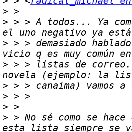
>
 > <
radical_michael en
>
>
 > > A todos... Ya com
>
 > > demasiado hablado
>
 > > listas de correo.
>
>
>
>
 > No sé como se hace 