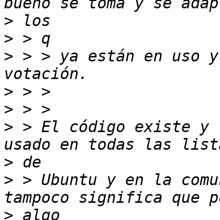
>
>
>
 > > ya están en uso y
>
>
>
 > El código existe y 
>
>
 > Ubuntu y en la comu
>