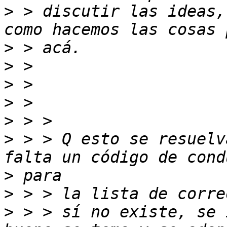
>
 > discutir las ideas,
>
>
>
>
>
>
 > > Q esto se resuelv
>
>
>
 > > sí no existe, se 