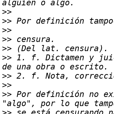
>>
>>
>>
>>
>>
>>
 1. f. Dictamen y jui
>>
>>
>>
 Por definición no ex
>>