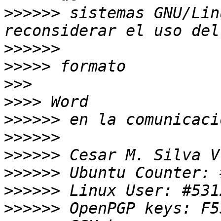
>>>>>>
 sistemas GNU/Lin
>>>>>>
>>>>>
>>>
>>>>
>>>>>>
>>>>>>
>>>>>>
>>>>>>
>>>>>>
>>>>>>