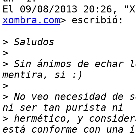
El 09/08/2013 20:26, "X
xombra.com
> escribió:

>
>
>
 Sin ánimos de echar l
>
>
 No veo necesidad de s
>
 hermético, y consider