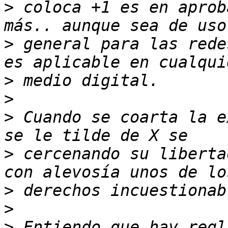
>
 coloca +1 es en aprob
>
 general para las rede
>
>
>
 Cuando se coarta la e
>
 cercenando su liberta
>
>
>
 Entiendo que hay regl