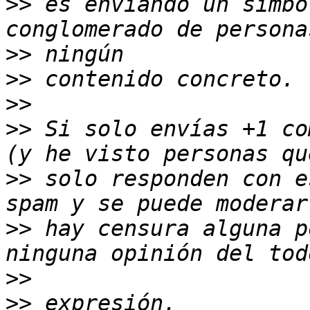
>>
 es enviando un símbo
>>
>>
>>
>>
 Si solo envías +1 co
>>
 solo responden con e
>>
 hay censura alguna p
>>
>>