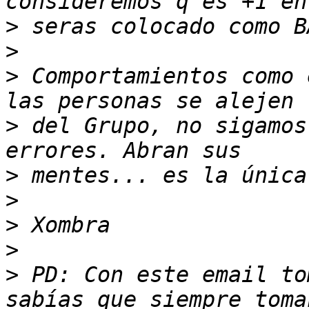
>
>
>
 Comportamientos como 
>
 del Grupo, no sigamos
>
>
>
>
>
 PD: Con este email to