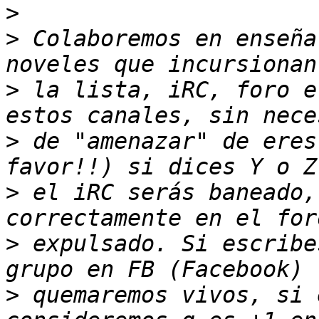
>
>
 Colaboremos en enseña
>
 la lista, iRC, foro e
>
 de "amenazar" de eres
>
 el iRC serás baneado,
>
 expulsado. Si escribe
>
 quemaremos vivos, si 